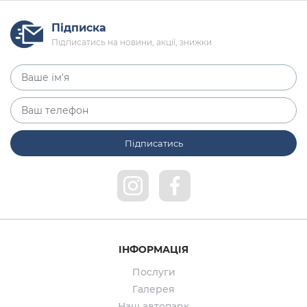
Підписка
Підписатись на новини, акції, знижки
ІНФОРМАЦІЯ
Послуги
Галерея
Наш автопарк