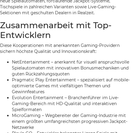
neue Spielautomaten, fortlaufende Jackpot-Systeme,
Tischspiele in zahlreichen Varianten sowie Live-Gaming-
Sektionen mit geschulten Dealern in Realzeit.
Zusammenarbeit mit Top-
Entwicklern
Diese Kooperationen mit anerkannten Gaming-Providern
sichern höchste Qualität und Innovationskraft:
NetEntertainment – anerkannt für visuell anspruchsvolle
Spielautomaten mit innovativen Bonusmechaniken und
guten Rückzahlungsquoten
Pragmatic Play Entertainment – spezialisiert auf mobile-
optimierte Games mit vielfältigen Themen und
Gewinnfeatures
Evolution Entertainment – Branchenführer im Live-
Gaming-Bereich mit HD-Qualität und interaktiven
Spielformaten
MicroGaming – Wegbereiter der Gaming-Industrie mit
einem größten umfangreichsten progressiven Jackpot-
Netzwerke