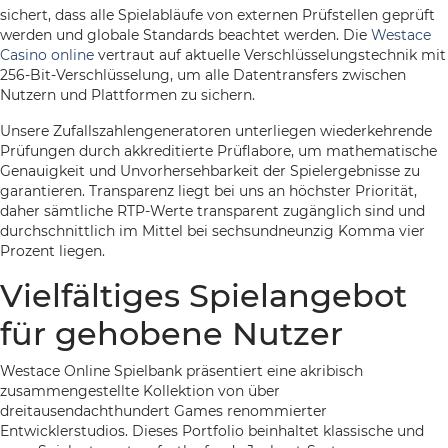
sichert, dass alle Spielabläufe von externen Prüfstellen geprüft
werden und globale Standards beachtet werden. Die
Westace
Casino online
vertraut auf aktuelle Verschlüsselungstechnik mit
256-Bit-Verschlüsselung, um alle Datentransfers zwischen
Nutzern und Plattformen zu sichern.
Unsere Zufallszahlengeneratoren unterliegen wiederkehrende
Prüfungen durch akkreditierte Prüflabore, um mathematische
Genauigkeit und Unvorhersehbarkeit der Spielergebnisse zu
garantieren. Transparenz liegt bei uns an höchster Priorität,
daher sämtliche RTP-Werte transparent zugänglich sind und
durchschnittlich im Mittel bei sechsundneunzig Komma vier
Prozent liegen.
Vielfältiges Spielangebot
für gehobene Nutzer
Westace Online Spielbank präsentiert eine akribisch
zusammengestellte Kollektion von über
dreitausendachthundert Games renommierter
Entwicklerstudios. Dieses Portfolio beinhaltet klassische und