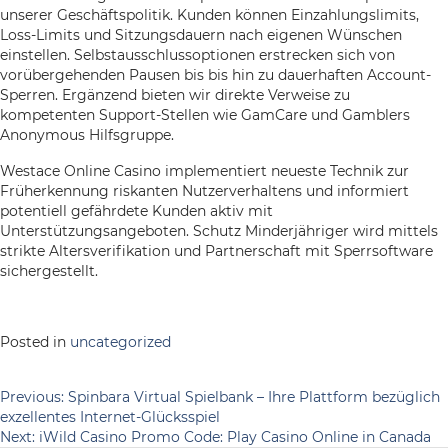
unserer Geschäftspolitik. Kunden können Einzahlungslimits,
Loss-Limits und Sitzungsdauern nach eigenen Wünschen
einstellen. Selbstausschlussoptionen erstrecken sich von
vorübergehenden Pausen bis bis hin zu dauerhaften Account-
Sperren. Ergänzend bieten wir direkte Verweise zu
kompetenten Support-Stellen wie GamCare und Gamblers
Anonymous Hilfsgruppe.
Westace Online Casino implementiert neueste Technik zur
Früherkennung riskanten Nutzerverhaltens und informiert
potentiell gefährdete Kunden aktiv mit
Unterstützungsangeboten. Schutz Minderjähriger wird mittels
strikte Altersverifikation und Partnerschaft mit Sperrsoftware
sichergestellt.
Posted in
uncategorized
Навігація
Previous:
Spinbara Virtual Spielbank – Ihre Plattform bezüglich
exzellentes Internet-Glücksspiel
записів
Next:
iWild Casino Promo Code: Play Casino Online in Canada