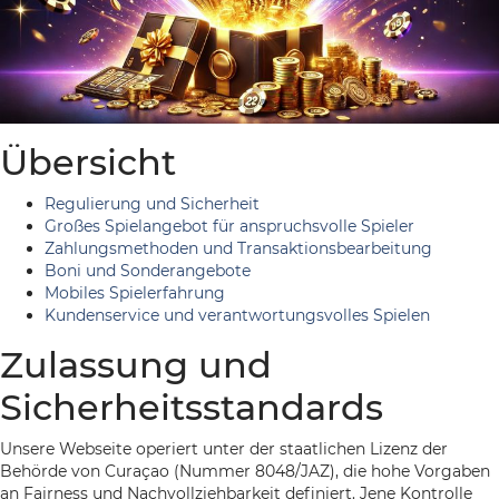
Übersicht
Regulierung und Sicherheit
Großes Spielangebot für anspruchsvolle Spieler
Zahlungsmethoden und Transaktionsbearbeitung
Boni und Sonderangebote
Mobiles Spielerfahrung
Kundenservice und verantwortungsvolles Spielen
Zulassung und
Sicherheitsstandards
Unsere Webseite operiert unter der staatlichen Lizenz der
Behörde von Curaçao (Nummer 8048/JAZ), die hohe Vorgaben
an Fairness und Nachvollziehbarkeit definiert. Jene Kontrolle