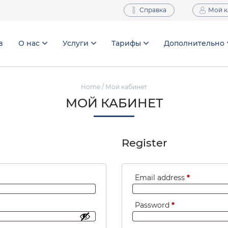
Справка
Мой к
в
О нас
Услуги
Тарифы
Дополнительно
Home
/ Мой кабинет
МОЙ КАБИНЕТ
Register
Email address
*
Password
*