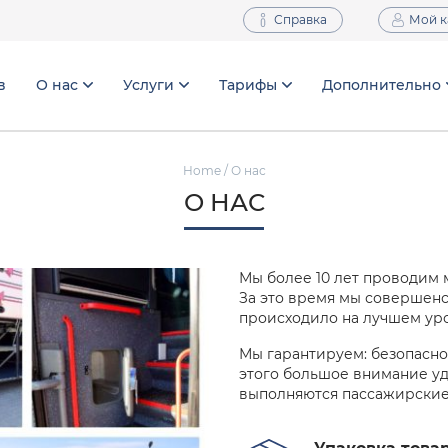
Справка
Мой к
в
О нас
Услуги
Тарифы
Дополнительно
Home
/ О нас
О НАС
Мы более 10 лет проводим
За это время мы совершенс
происходило на лучшем ур
Мы гарантируем: безопаснос
этого большое внимание уд
выполняются пассажирские