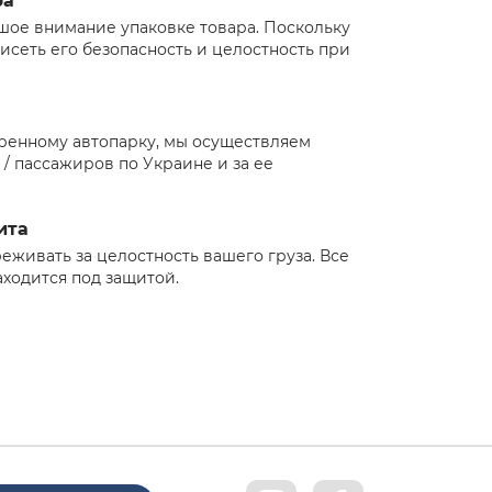
ра
шое внимание упаковке товара. Поскольку
висеть его безопасность и целостность при
ренному автопарку, мы осуществляем
 / пассажиров по Украине и за ее
ита
еживать за целостность вашего груза. Все
аходится под защитой.