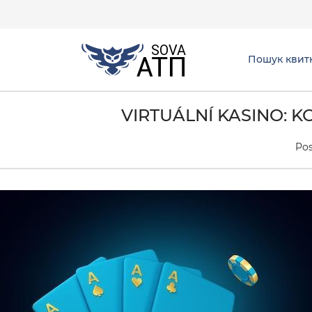
Пошук квит
VIRTUÁLNÍ KASINO: 
Po