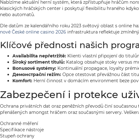
Nabízíme aktuální herní systém, která zpřístupňuje hráčům nons
klasických hráčských center i poskytují flexibilitu hraného kdyk
nebo automatů.
Dle datům ze kalendářního roku 2023 světový oblast s online h
nové České online casino 2026
infrastruktura reflektuje zmíněný
Klíčové přednosti našich prog
Availabilita nepřetržitě:
Klienti vlastní připojení do tit
Široký sortiment titulů:
Katalog obsahuje stoky versus mn
Bonusové systémy:
Kontinuální propagace, loyalty prémie
Демонстрační režim:
Opce otestovat převážnou část titu
Komfort:
Herní činnost v domácím environment beze povin
Zabezpečení i protekce uži
Ochrana privátních dat oraz peněžních převodů činí současnou 
přenášených amongst hráčem oraz současnými servery. Veškerá
Ochranné měření
Specifikace nástroje
Stupeň ochrany