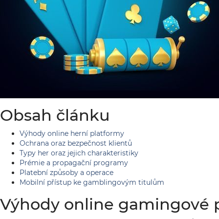
Obsah článku
Výhody online herní platformy
Ochrana oraz bezpečnost klientů
Typy her oraz jejich charakteristiky
Prémie a propagační programy
Platební způsoby a operace
Mobilní přístup ke gamblingovým titulům
Výhody online gamingové 