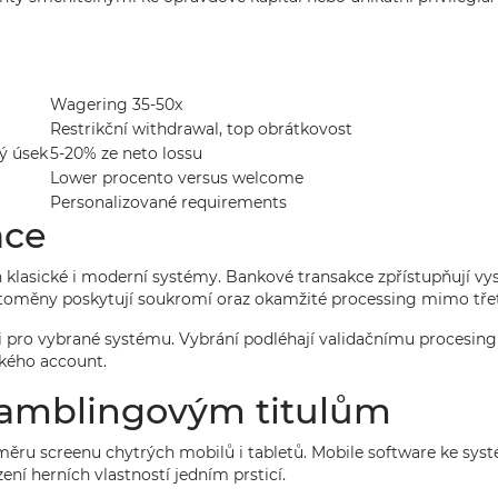
Wagering 35-50x
Restrikční withdrawal, top obrátkovost
ý úsek
5-20% ze neto lossu
Lower procento versus welcome
Personalizované requirements
ace
h klasické i moderní systémy. Bankové transakce zpřístupňují vy
ptoměny poskytují soukromí oraz okamžité processing mimo třet
i pro vybrané systému. Vybrání podléhají validačnímu procesingu
ského account.
gamblingovým titulům
ru screenu chytrých mobilů i tabletů. Mobile software ke systé
zení herních vlastností jedním prsticí.