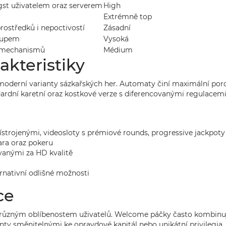
st uživatelem oraz serverem
High
Extrémně top
rostředků i nepoctivostí
Zásadní
stupem
Vysoká
h mechanismů
Médium
akteristiky
z moderní varianty sázkařských her. Automaty činí maximální por
ndardní karetní oraz kostkové verze s diferencovanými regulacem
ístrojenými, videosloty s prémiové rounds, progressive jackpoty
ara oraz pokeru
vanými za HD kvalitě
ernativní odlišné možnosti
ce
 různým oblíbenostem uživatelů. Welcome páčky často kombinu
ty směnitelnými ke opravdové kapitál nebo unikátní privilegia.