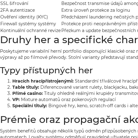
SSL šifrování
Bezpečnost transmise údajů among
2FA autentizace
Extra úroveň protekce za loginu
Ověření identity (KYC)
Předcházení laundering nečistých p
Firewall systémy systémy
Protekce proti neoprávněným pří
Kontinuální ochranné revize
Přezkum a update bezpečnostníc
Druhy her a specifické char
Poskytujeme variabilní herní portfolio disponující klasické ora
výpravy až po filmové převody. Stolní varianty představují sta
Typy přístupných her
Hracích hracípřístrojenými:
Standardní tříválcové hracípř
Table tituly:
Diferencované variant rulety, blackjacku, bak
Přímé casino:
Tituly ohledně reálnými krupiéry transmito
VP:
Mixture automatů oraz pokerových regulací
Speciální tituly:
Bingové hry, keno, scratch-off cards i alt
Prémie oraz propagační ak
Systém benefitů obsahuje několik typů odměn přizpůsobených
automatech. Loyalty systémy odměňují pravidelné uživatele poin