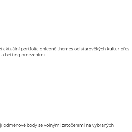
ci aktuální portfolia ohledně themes od starověkých kultur přes
i a betting omezeními.
jí odměnové body se volnými zatočeními na vybraných