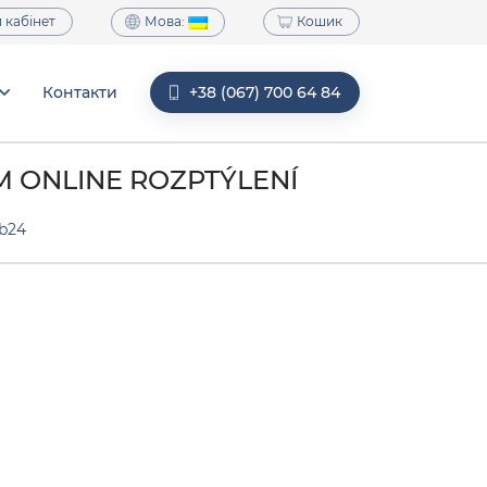
Мова:
 кабінет
Кошик
Контакти
+38 (067) 700 64 84
M ONLINE ROZPTÝLENÍ
b24