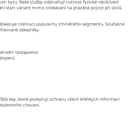
ti bytu. Naše služby odstraňují nutnost fyzické návštívení
ední start variant mimo očekávání na prázdná pozice při stolů
ré dokazuje rostoucí popularitu zmíněného segmentu. Současná
sfikované zákazníky.
o národní праздники
eloperů
56b key, které poskytují ochranu všech křehkých informací
dulentního chování.