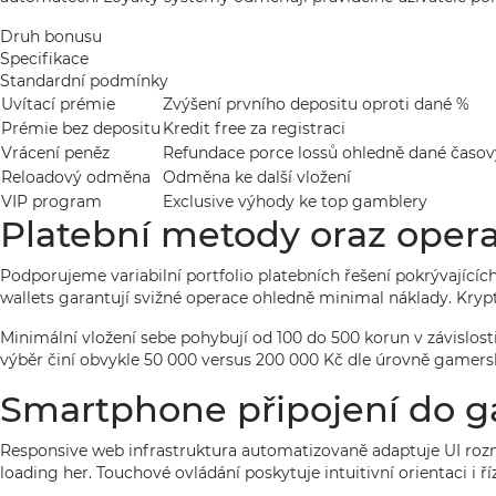
Druh bonusu
Specifikace
Standardní podmínky
Uvítací prémie
Zvýšení prvního depositu oproti dané %
Prémie bez depositu
Kredit free za registraci
Vrácení peněz
Refundace porce lossů ohledně dané časov
Reloadový odměna
Odměna ke další vložení
VIP program
Exclusive výhody ke top gamblery
Platební metody oraz oper
Podporujeme variabilní portfolio platebních řešení pokrývajícíc
wallets garantují svižné operace ohledně minimal náklady. Kry
Minimální vložení sebe pohybují od 100 do 500 korun v závislost
výběr činí obvykle 50 000 versus 200 000 Kč dle úrovně gamer
Smartphone připojení do 
Responsive web infrastruktura automatizovaně adaptuje UI rozmě
loading her. Touchové ovládání poskytuje intuitivní orientaci i ří