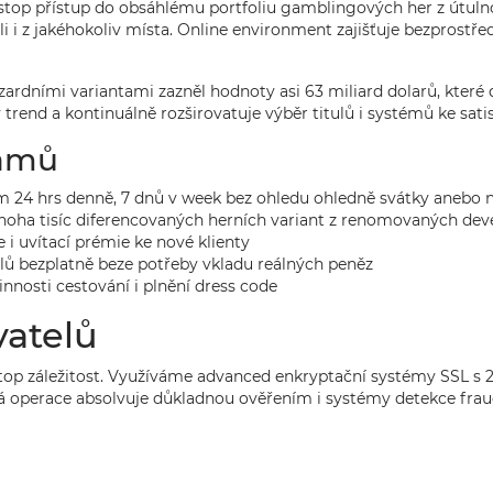
top přístup do obsáhlému portfoliu gamblingových her z útulnos
oli i z jakéhokoliv místa. Online environment zajišťuje bezprostř
azardními variantami zazněl hodnoty asi 63 miliard dolarů, kte
 trend a kontinuálně rozširovatuje výběr titulů i systémů ke sati
ramů
ulům 24 hrs denně, 7 dnů v week bez ohledu ohledně svátky aneb
oha tisíc diferencovaných herních variant z renomovaných dev
 i uvítací prémie ke nové klienty
lů bezplatně beze potřeby vkladu reálných peněz
nosti cestování i plnění dress code
vatelů
top záležitost. Využíváme advanced enkryptační systémy SSL s 2
 operace absolvuje důkladnou ověřením i systémy detekce frau