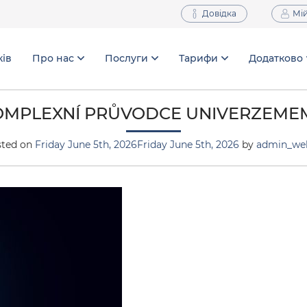
Довідка
Мій
ків
Про нас
Послуги
Тарифи
Додатково
KOMPLEXNÍ PRŮVODCE UNIVERZEME
sted on
Friday June 5th, 2026
Friday June 5th, 2026
by
admin_we