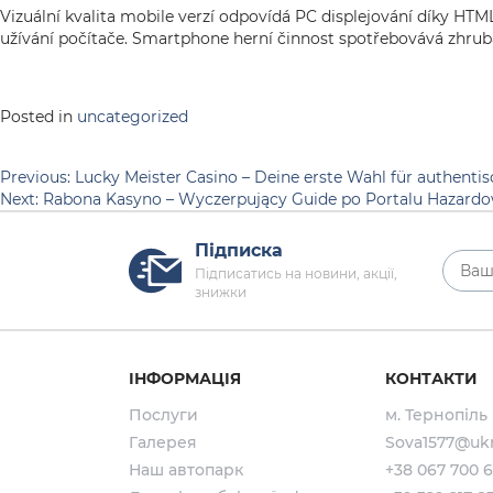
Vizuální kvalita mobile verzí odpovídá PC displejování díky HT
užívání počítače. Smartphone herní činnost spotřebovává zhrub
Posted in
uncategorized
Навігація
Previous:
Lucky Meister Casino – Deine erste Wahl für authent
Next:
Rabona Kasyno – Wyczerpujący Guide po Portalu Hazardo
записів
Підписка
Підписатись на новини, акції,
знижки
ІНФОРМАЦІЯ
КОНТАКТИ
Послуги
м. Тернопіль
Галерея
Sova1577@ukr
Наш автопарк
+38 067 700 