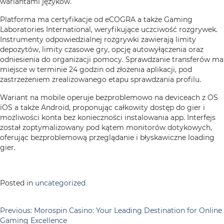
wariantami języków.
Platforma ma certyfikacje od eCOGRA a także Gaming
Laboratories International, weryfikujące uczciwość rozgrywek.
Instrumenty odpowiedzialnej rozgrywki zawierają limity
depozytów, limity czasowe gry, opcję autowyłączenia oraz
odniesienia do organizacji pomocy. Sprawdzanie transferów ma
miejsce w terminie 24 godzin od złożenia aplikacji, pod
zastrzeżeniem zrealizowanego etapu sprawdzania profilu.
Wariant na mobile operuje bezproblemowo na deviceach z OS
iOS a także Android, proponując całkowity dostęp do gier i
możliwości konta bez konieczności instalowania app. Interfejs
został zoptymalizowany pod kątem monitorów dotykowych,
oferując bezproblemową przeglądanie i błyskawiczne loading
gier.
Posted in
uncategorized
Навігація
Previous:
Morospin Casino: Your Leading Destination for Online
Gaming Excellence