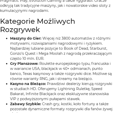
Pragmatic Play, Evolution Gaming a także Yggdrasil. Gracze
odkryją tak tradycyjne maszyny, jak i nowatorskie video sloty z
kumulacyjnymi nagrodami.
Kategorie Możliwych
Rozgrywek
Maszyny do Gier:
Więcej niż 3800 automatów z różnymi
motywami, rozwiązaniami nagrodowymi i ryzykiem.
Najbardziej lubiane pozycje to Book of Dead, Starburst,
Gonzo’s Quest i Mega Moolah z nagrodą przekraczającym
często 10 mln. EUR.
Gry Planszowe:
Roulette europejskiego typu, francuska i
w wariancie USA, blackjack w 40+ odmianach, punto
banco, Texas kasynowy a także rozgrywki dice. Możliwe są
równie warianty RNG, jak i streamy na bieżąco.
Kasyno na Bieżąco:
Prawdziwi dealerzy kierują rozgrywki
w studiach HD. Oferujemy Lightning Ruletkę, Speed
Bakarat, Infinite Blackjack oraz ekskluzywne stanowiska
VIP z podwyższonymi pułapami stawek.
Zabawy Szybkie:
Crash gry, kostki, koło fortuny a także
pozostałe dynamiczne formaty rozgrywki dla fanów żywej