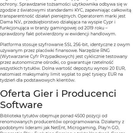
ochrony. Sprawdzanie tożsamości użytkownika odbywa się w
zgodzie z światowymi standardami KYC, zapewniając całkowitą
transparentność działań pieniężnych. Operatorem marki jest
Dama N.V., przedsiębiorstwo działająca na wyspie Cypr i
funkcjonująca w branży gamingowej od 2019 roku –
sprawdzony fakt potwierdzony w ewidencji handlowym.
Platforma stosuje szyfrowanie SSL 256-bit, identyczne z owym
używanym przez placówki finansowe. Narzędzie RNG
(Wytwarzanie Cyfr Przypadkowych) jest cyklicznie testowany
przez autonomiczne ośrodki, co gwarantuje rzetelność
wszystkich tytułów. Dolna wartość depozytu wynosi 20 EUR,
natomiast maksymalny limit wyplat to pięć tysięcy EUR na
tydzień dla podstawowych klientów.
Oferta Gier i Producenci
Software
Biblioteka tytułów obejmuje ponad 4500 pozycji od
renomowanych producentów oprogramowania. Działamy z
podobnymi liderami jak NetEnt, Microgaming, Play’n GO,