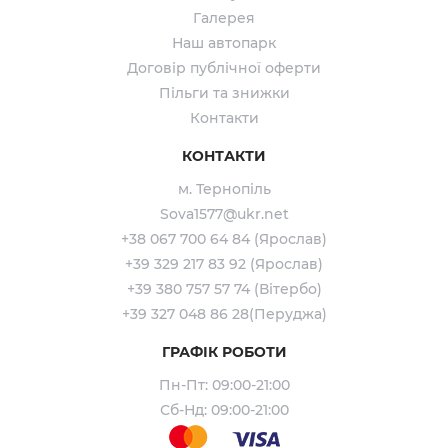
Галерея
Наш автопарк
Договір публічної оферти
Пільги та знижки
Контакти
КОНТАКТИ
м. Тернопіль
Sova1577@ukr.net
+38 067 700 64 84 (Ярослав)
+39 329 217 83 92 (Ярослав)
+39 380 757 57 74 (Вітербо)
+39 327 048 86 28(Перуджа)
ГРАФІК РОБОТИ
Пн-Пт: 09:00-21:00
Сб-Нд: 09:00-21:00