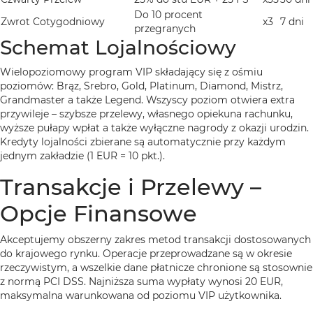
Do 10 procent
Zwrot Cotygodniowy
x3
7 dni
przegranych
Schemat Lojalnościowy
Wielopoziomowy program VIP składający się z ośmiu
poziomów: Brąz, Srebro, Gold, Platinum, Diamond, Mistrz,
Grandmaster a także Legend. Wszyscy poziom otwiera extra
przywileje – szybsze przelewy, własnego opiekuna rachunku,
wyższe pułapy wpłat a także wyłączne nagrody z okazji urodzin.
Kredyty lojalności zbierane są automatycznie przy każdym
jednym zakładzie (1 EUR = 10 pkt.).
Transakcje i Przelewy –
Opcje Finansowe
Akceptujemy obszerny zakres metod transakcji dostosowanych
do krajowego rynku. Operacje przeprowadzane są w okresie
rzeczywistym, a wszelkie dane płatnicze chronione są stosownie
z normą PCI DSS. Najniższa suma wypłaty wynosi 20 EUR,
maksymalna warunkowana od poziomu VIP użytkownika.