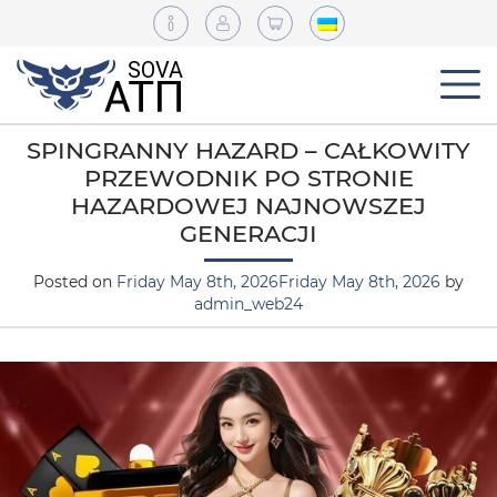
SPINGRANNY HAZARD – CAŁKOWITY
PRZEWODNIK PO STRONIE
HAZARDOWEJ NAJNOWSZEJ
GENERACJI
Posted on
Friday May 8th, 2026
Friday May 8th, 2026
by
admin_web24