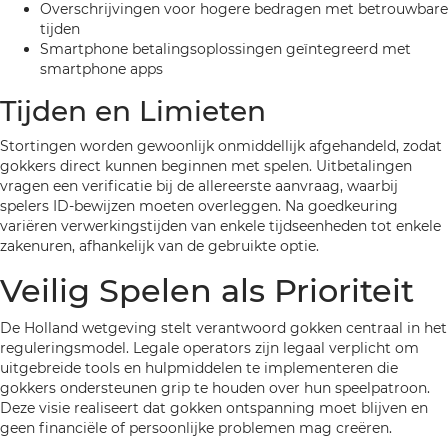
Overschrijvingen voor hogere bedragen met betrouwbare
tijden
Smartphone betalingsoplossingen geïntegreerd met
smartphone apps
Tijden en Limieten
Stortingen worden gewoonlijk onmiddellijk afgehandeld, zodat
gokkers direct kunnen beginnen met spelen. Uitbetalingen
vragen een verificatie bij de allereerste aanvraag, waarbij
spelers ID-bewijzen moeten overleggen. Na goedkeuring
variëren verwerkingstijden van enkele tijdseenheden tot enkele
zakenuren, afhankelijk van de gebruikte optie.
Veilig Spelen als Prioriteit
De Holland wetgeving stelt verantwoord gokken centraal in het
reguleringsmodel. Legale operators zijn legaal verplicht om
uitgebreide tools en hulpmiddelen te implementeren die
gokkers ondersteunen grip te houden over hun speelpatroon.
Deze visie realiseert dat gokken ontspanning moet blijven en
geen financiële of persoonlijke problemen mag creëren.