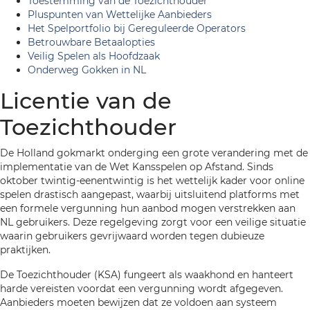
Toestemming van de Toezichthouder
Pluspunten van Wettelijke Aanbieders
Het Spelportfolio bij Gereguleerde Operators
Betrouwbare Betaalopties
Veilig Spelen als Hoofdzaak
Onderweg Gokken in NL
Licentie van de
Toezichthouder
De Holland gokmarkt onderging een grote verandering met de
implementatie van de Wet Kansspelen op Afstand. Sinds
oktober twintig-eenentwintig is het wettelijk kader voor online
spelen drastisch aangepast, waarbij uitsluitend platforms met
een formele vergunning hun aanbod mogen verstrekken aan
NL gebruikers. Deze regelgeving zorgt voor een veilige situatie
waarin gebruikers gevrijwaard worden tegen dubieuze
praktijken.
De Toezichthouder (KSA) fungeert als waakhond en hanteert
harde vereisten voordat een vergunning wordt afgegeven.
Aanbieders moeten bewijzen dat ze voldoen aan systeem