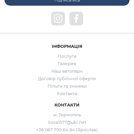
ІНФОРМАЦІЯ
Послуги
Галерея
Наш автопарк
Договір публічної оферти
Пільги та знижки
Контакти
КОНТАКТИ
м. Тернопіль
Sova1577@ukr.net
+38 067 700 64 84 (Ярослав)