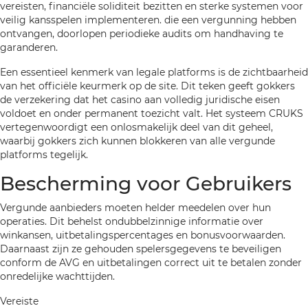
vereisten, financiële soliditeit bezitten en sterke systemen voor
veilig kansspelen implementeren. die een vergunning hebben
ontvangen, doorlopen periodieke audits om handhaving te
garanderen.
Een essentieel kenmerk van legale platforms is de zichtbaarheid
van het officiële keurmerk op de site. Dit teken geeft gokkers
de verzekering dat het casino aan volledig juridische eisen
voldoet en onder permanent toezicht valt. Het systeem CRUKS
vertegenwoordigt een onlosmakelijk deel van dit geheel,
waarbij gokkers zich kunnen blokkeren van alle vergunde
platforms tegelijk.
Bescherming voor Gebruikers
Vergunde aanbieders moeten helder meedelen over hun
operaties. Dit behelst ondubbelzinnige informatie over
winkansen, uitbetalingspercentages en bonusvoorwaarden.
Daarnaast zijn ze gehouden spelersgegevens te beveiligen
conform de AVG en uitbetalingen correct uit te betalen zonder
onredelijke wachttijden.
Vereiste