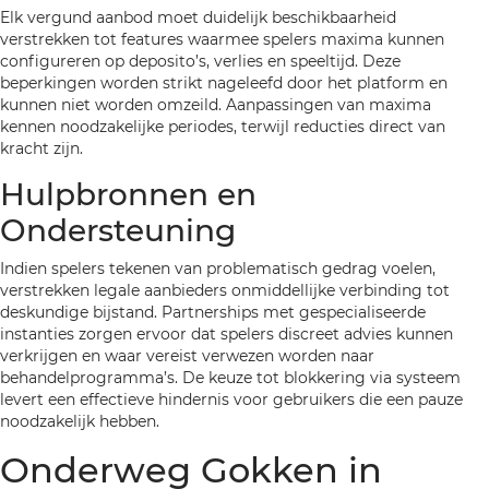
Elk vergund aanbod moet duidelijk beschikbaarheid
verstrekken tot features waarmee spelers maxima kunnen
configureren op deposito’s, verlies en speeltijd. Deze
beperkingen worden strikt nageleefd door het platform en
kunnen niet worden omzeild. Aanpassingen van maxima
kennen noodzakelijke periodes, terwijl reducties direct van
kracht zijn.
Hulpbronnen en
Ondersteuning
Indien spelers tekenen van problematisch gedrag voelen,
verstrekken legale aanbieders onmiddellijke verbinding tot
deskundige bijstand. Partnerships met gespecialiseerde
instanties zorgen ervoor dat spelers discreet advies kunnen
verkrijgen en waar vereist verwezen worden naar
behandelprogramma’s. De keuze tot blokkering via systeem
levert een effectieve hindernis voor gebruikers die een pauze
noodzakelijk hebben.
Onderweg Gokken in