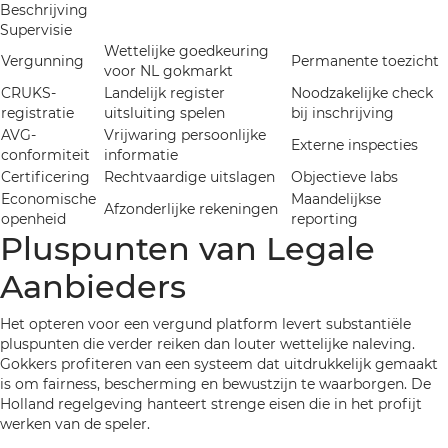
Beschrijving
Supervisie
Wettelijke goedkeuring
Vergunning
Permanente toezicht
voor NL gokmarkt
CRUKS-
Landelijk register
Noodzakelijke check
registratie
uitsluiting spelen
bij inschrijving
AVG-
Vrijwaring persoonlijke
Externe inspecties
conformiteit
informatie
Certificering
Rechtvaardige uitslagen
Objectieve labs
Economische
Maandelijkse
Afzonderlijke rekeningen
openheid
reporting
Pluspunten van Legale
Aanbieders
Het opteren voor een vergund platform levert substantiële
pluspunten die verder reiken dan louter wettelijke naleving.
Gokkers profiteren van een systeem dat uitdrukkelijk gemaakt
is om fairness, bescherming en bewustzijn te waarborgen. De
Holland regelgeving hanteert strenge eisen die in het profijt
werken van de speler.