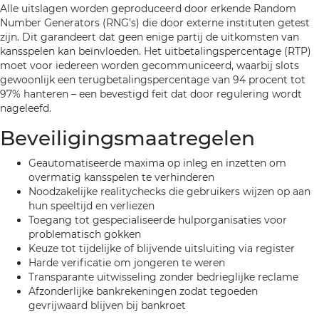
Alle uitslagen worden geproduceerd door erkende Random
Number Generators (RNG’s) die door externe instituten getest
zijn. Dit garandeert dat geen enige partij de uitkomsten van
kansspelen kan beïnvloeden. Het uitbetalingspercentage (RTP)
moet voor iedereen worden gecommuniceerd, waarbij slots
gewoonlijk een terugbetalingspercentage van 94 procent tot
97% hanteren – een bevestigd feit dat door regulering wordt
nageleefd.
Beveiligingsmaatregelen
Geautomatiseerde maxima op inleg en inzetten om
overmatig kansspelen te verhinderen
Noodzakelijke realitychecks die gebruikers wijzen op aan
hun speeltijd en verliezen
Toegang tot gespecialiseerde hulporganisaties voor
problematisch gokken
Keuze tot tijdelijke of blijvende uitsluiting via register
Harde verificatie om jongeren te weren
Transparante uitwisseling zonder bedrieglijke reclame
Afzonderlijke bankrekeningen zodat tegoeden
gevrijwaard blijven bij bankroet