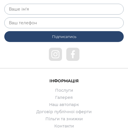
ІНФОРМАЦІЯ
Послуги
Галерея
Наш автопарк
Договір публічної оферти
Пільги та знижки
Контакти