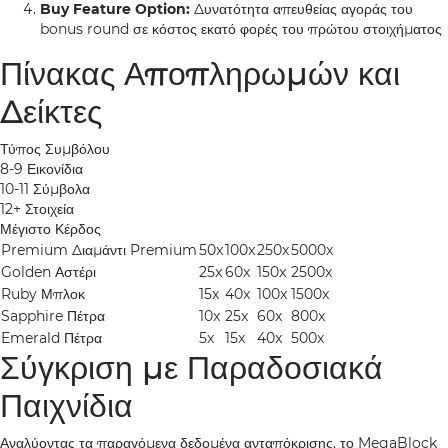
Buy Feature Option:
Δυνατότητα απευθείας αγοράς του
bonus round σε κόστος εκατό φορές του πρώτου στοιχήματος
Πίνακας Αποπληρωμών και
Δείκτες
Τύπος Συμβόλου
8-9 Εικονίδια
10-11 Σύμβολα
12+ Στοιχεία
Μέγιστο Κέρδος
Premium Διαμάντι Premium
50x
100x
250x
5000x
Golden Αστέρι
25x
60x
150x
2500x
Ruby Μπλοκ
15x
40x
100x
1500x
Sapphire Πέτρα
10x
25x
60x
800x
Emerald Πέτρα
5x
15x
40x
500x
Σύγκριση με Παραδοσιακά
Παιχνίδια
Αναλύοντας τα παραγόμενα δεδομένα ανταπόκρισης, το MegaBlock