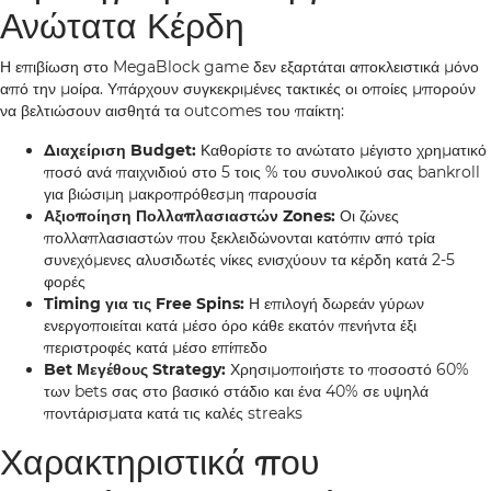
Ανώτατα Κέρδη
Η επιβίωση στο MegaBlock game δεν εξαρτάται αποκλειστικά μόνο
από την μοίρα. Υπάρχουν συγκεκριμένες τακτικές οι οποίες μπορούν
να βελτιώσουν αισθητά τα outcomes του παίκτη:
Διαχείριση Budget:
Καθορίστε το ανώτατο μέγιστο χρηματικό
ποσό ανά παιχνιδιού στο 5 τοις % του συνολικού σας bankroll
για βιώσιμη μακροπρόθεσμη παρουσία
Αξιοποίηση Πολλαπλασιαστών Zones:
Οι ζώνες
πολλαπλασιαστών που ξεκλειδώνονται κατόπιν από τρία
συνεχόμενες αλυσιδωτές νίκες ενισχύουν τα κέρδη κατά 2-5
φορές
Timing για τις Free Spins:
Η επιλογή δωρεάν γύρων
ενεργοποιείται κατά μέσο όρο κάθε εκατόν πενήντα έξι
περιστροφές κατά μέσο επίπεδο
Bet Μεγέθους Strategy:
Χρησιμοποιήστε το ποσοστό 60%
των bets σας στο βασικό στάδιο και ένα 40% σε υψηλά
ποντάρισματα κατά τις καλές streaks
Χαρακτηριστικά που