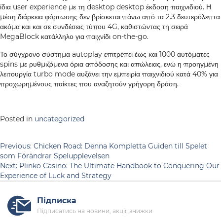
ίδια user experience με τη desktop desktop έκδοση παιχνιδιού. Η
μέση διάρκεια φόρτωσης δεν βρίσκεται πάνω από τα 2.3 δευτερόλεπτα
ακόμα και και σε συνδέσεις τύπου 4G, καθιστώντας τη σειρά
MegaBlock κατάλληλο για παιχνίδι on-the-go.
Το σύγχρονο σύστημα autoplay επιτρέπει έως και 1000 αυτόματες
spins με ρυθμιζόμενα όρια απόδοσης και απώλειας, ενώ η προηγμένη
λειτουργία turbo mode αυξάνει την εμπειρία παιχνιδιού κατά 40% για
προχωρημένους παίκτες που αναζητούν γρήγορη δράση.
Posted in
uncategorized
Навігація
Previous:
Chicken Road: Denna Kompletta Guiden till Spelet
som Förändrar Spelupplevelsen
записів
Next:
Plinko Casino: The Ultimate Handbook to Conquering Our
Experience of Luck and Strategy
Підписка
Підписатись на новини, акції, знижки