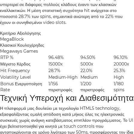
υπερτερεί σε διάφορες πολλούς κλάδους έναντι των κλασικών
εναλλακτικών. Η μέση στατιστική συχνότητα hit ανέρχεται στο
ποσοστό 28.7% των spins, σημαντικά ανώτερη από το 22% που
έχουν οι συνηθισμένοι video slots.
Κριτήριο Αξιολόγησης
MegaBlock
Κλασικοί Κουλοχέρηδες
Megaways Games
RTP %
96.48%
94.50%
96.10%
Μέγιστο Κέρδος
15000x
5000x
20000x
Hit Frequency
28.7%
22.0%
25.3%
Volatility Level
Medium-High
Medium
High
Bonus Ενεργοποίηση
1/156
1/200
1/180
Rate
περιστροφές
περιστροφές
spins
Τεχνική Υπεροχή και Διαθεσιμότητα
Η πλατφορμά μας δουλεύει με τεχνολογία HTML5 technology,
εξασφαλίζοντας ομαλή απόδοση κατά μήκος όλες τις ηλεκτρονικές
συσκευές χωρίς ανάγκη κατεβάσματος επιπλέον προγράμματος. Το UI
έχει βελτιστοποιηθεί για κινητά με touch controls που
ανταποκρίνονται σε χρόνο λιγότερο των 50ms, προσφέροντας την ίδια