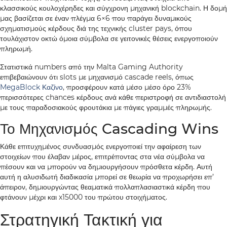
κλασσικούς κουλοχέρηδες και σύγχρονη μηχανική blockchain. Η δομή
μας βασίζεται σε έναν πλέγμα 6×6 που παράγει δυναμικούς
σχηματισμούς κέρδους διά της τεχνικής cluster pays, όπου
τουλάχιστον οκτώ όμοια σύμβολα σε γειτονικές θέσεις ενεργοποιούν
πληρωμή.
Στατιστικά numbers από την Malta Gaming Authority
επιβεβαιώνουν ότι slots με μηχανισμό cascade reels, όπως
MegaBlock Καζίνο
, προσφέρουν κατά μέσο μέσο όρο 23%
περισσότερες chances κέρδους ανά κάθε περιστροφή σε αντιδιαστολή
με τους παραδοσιακούς φρουτάκια με πάγιες γραμμές πληρωμής.
Το Μηχανισμός Cascading Wins
Κάθε επιτυχημένος συνδυασμός ενεργοποιεί την αφαίρεση των
στοιχείων που έλαβαν μέρος, επιτρέποντας στα νέα σύμβολα να
πέσουν και να μπορούν να δημιουργήσουν πρόσθετα κέρδη. Αυτή
αυτή η αλυσιδωτή διαδικασία μπορεί σε θεωρία να προχωρήσει επ’
άπειρον, δημιουργώντας θεαματικά πολλαπλασιαστικά κέρδη που
φτάνουν μέχρι και x15000 του πρώτου στοιχήματος.
Στρατηγική Τακτική για