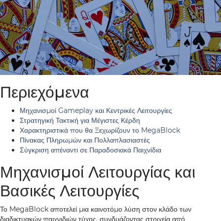
Περιεχόμενα
Μηχανισμοί Gameplay και Κεντρικές Λειτουργίες
Στρατηγική Τακτική για Μέγιστες Κέρδη
Χαρακτηριστικά που θα Ξεχωρίζουν το MegaBlock
Πίνακας Πληρωμών και Πολλαπλασιαστές
Σύγκριση απέναντι σε Παραδοσιακά Παιχνίδια
Μηχανισμοί Λειτουργίας και
Βασικές Λειτουργίες
Το MegaBlock αποτελεί μια καινοτόμο λύση στον κλάδο των
διαδικτυακών παιχνιδιών τύχης, συνδυάζοντας στοιχεία από