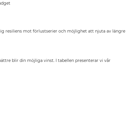
budget
ig resiliens mot förlustserier och möjlighet att njuta av längre
tre blir din möjliga vinst. I tabellen presenterar vi vår