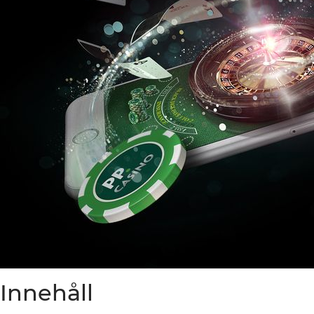
Innehåll