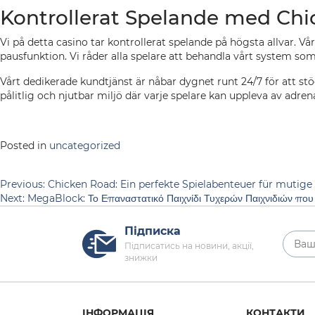
Kontrollerat Spelande med Ch
Vi på detta casino tar kontrollerat spelande på högsta allvar. Vår
pausfunktion. Vi råder alla spelare att behandla vårt system som 
Vårt dedikerade kundtjänst är nåbar dygnet runt 24/7 för att stö
pålitlig och njutbar miljö där varje spelare kan uppleva av adre
Posted in
uncategorized
Навігація
Previous:
Chicken Road: Ein perfekte Spielabenteuer für mutige 
Next:
MegaBlock: Το Επαναστατικό Παιχνίδι Τυχερών Παιχνιδιών που 
записів
Підписка
Підписатись на новини, акції,
знижки
ІНФОРМАЦІЯ
КОНТАКТИ