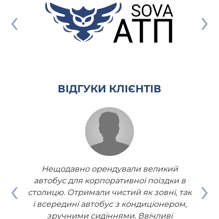
‹
›
ВІДГУКИ КЛІЄНТІВ
кий
Нещодавно орендували великий
Не
‹
›
дки в
автобус для корпоративної поїздки в
авто
ні, так
столицю. Отримали чистий як зовні, так
столиц
ером,
і всередині автобус з кондиціонером,
і вс
ві
зручними сидіннями. Ввічливі
з