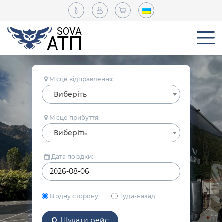
Місце відправлення:
Виберіть
Місце прибуття:
Виберіть
Дата поїздки:
В одну сторону
Туди-назад
Шукати рейс