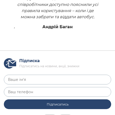
и усі
співробітники доступно пояснили усі
спів
і де
правила користування – коли і де
пра
бус.
можна забрати та віддати автобус.
мож
ваних
Подо
Андрій Баган
П Sova”
поломо
оїздку.
за над
Підписка
Підписатись на новини, акції, знижки