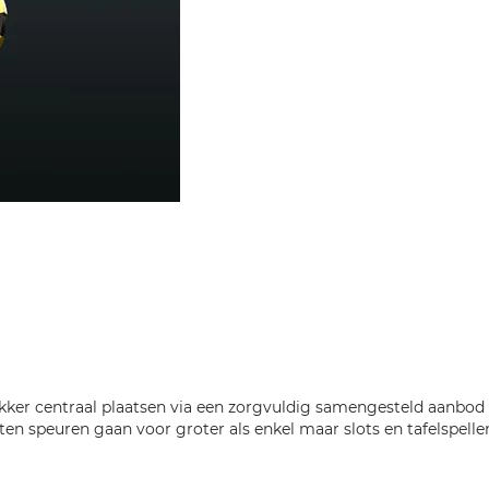
gokker centraal plaatsen via een zorgvuldig samengesteld aanbod
 ten speuren gaan voor groter als enkel maar slots en tafelspelle