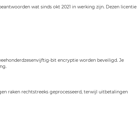
antwoorden wat sinds okt 2021 in werking zijn. Dezen licentie
honderdzesenvijftig-bit encryptie worden beveiligd. Je
ng.
en raken rechtstreeks geprocesseerd, terwijl uitbetalingen