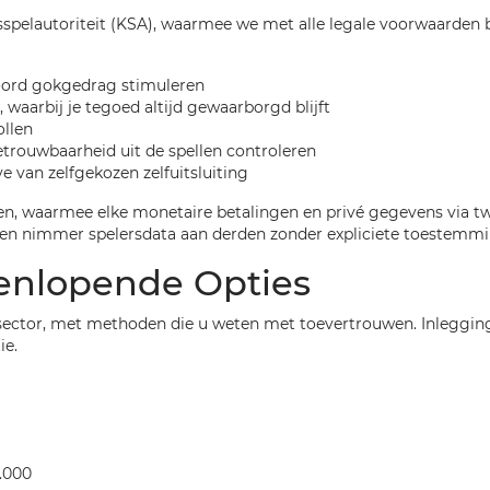
pelautoriteit (KSA), waarmee we met alle legale voorwaarden be
oord gokgedrag stimuleren
waarbij je tegoed altijd gewaarborgd blijft
ollen
betrouwbaarheid uit de spellen controleren
 van zelfgekozen zelfuitsluiting
 waarmee elke monetaire betalingen en privé gegevens via twee
en nimmer spelersdata aan derden zonder expliciete toestemmi
eenlopende Opties
 sector, met methoden die u weten met toevertrouwen. Inlegging
ie.
.000