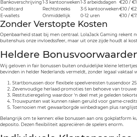
Bankoverschrijving
1-3 kantoorweken
1-3 arbeidsdagen
€20 / €
Creditcard
Rechtstreeks
3-5 kantoorweken
€10 / €2
E-wallets
Onmiddellijk
0-12 uren
€10 / €7
Zonder Verstopte Kosten
Openbaarheid staat bij men centraal. LolaJack Gaming rekent nu
buitenshuis onze invloedssfeer, maar uit onze zijde houdt al kos
Heldere Bonusvoorwaarde
Wij geloven in fair bonussen buiten onduidelijke kleine lettert
bevinden in helder Nederlands vermeldt, zonder legaal vaktaal w
Startbonussen door flexibele speelvereisten tussendoor 2
Zevenvoudige herlaad-promoties ten behoeve van trouwe s
Restitutieregeling waardoor ‘n deel met je geleden tekort
Trouwpunten wat kunnen raken geruild voor game-credits 
Toernooien met gewaarborgde winbedragen plus ranglijste
Belangrijk om te kennen: elke bonussen aan ons gokplatform ku
deposito. Dezen flexibiliteit appreciëren de spelers enorm.