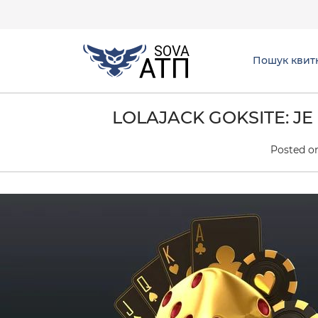
Пошук квит
LOLAJACK GOKSITE: J
Posted o