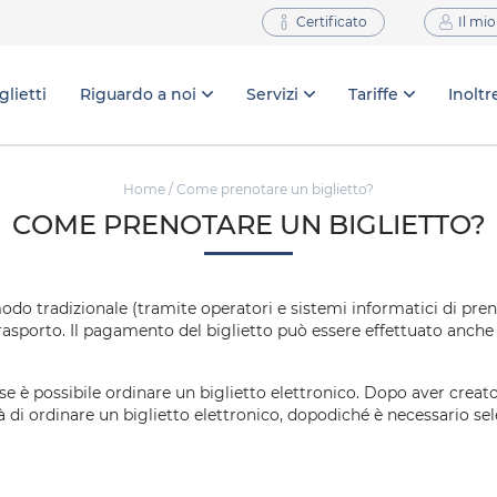
Certificato
Il mio
glietti
Riguardo a noi
Servizi
Tariffe
Inoltr
Home
/ Come prenotare un biglietto?
COME PRENOTARE UN BIGLIETTO?
n modo tradizionale (tramite operatori e sistemi informatici di 
 trasporto. Il pagamento del biglietto può essere effettuato anche
se è possibile ordinare un biglietto elettronico. Dopo aver crea
à di ordinare un biglietto elettronico, dopodiché è necessario sel