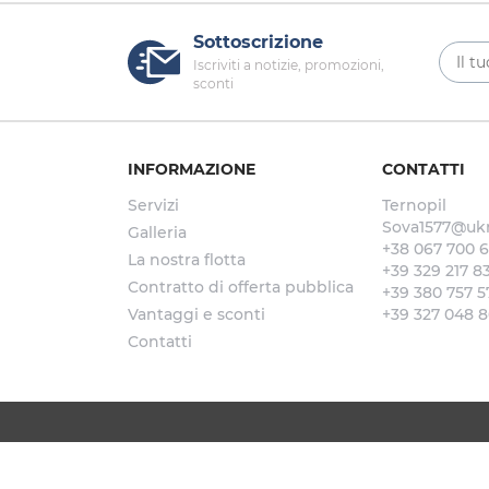
Sottoscrizione
Iscriviti a notizie, promozioni,
sconti
INFORMAZIONE
CONTATTI
Servizi
Ternopil
Sova1577@ukr
Galleria
+38 067 700 6
La nostra flotta
+39 329 217 83
Contratto di offerta pubblica
+39 380 757 5
Vantaggi e sconti
+39 327 048 8
Contatti