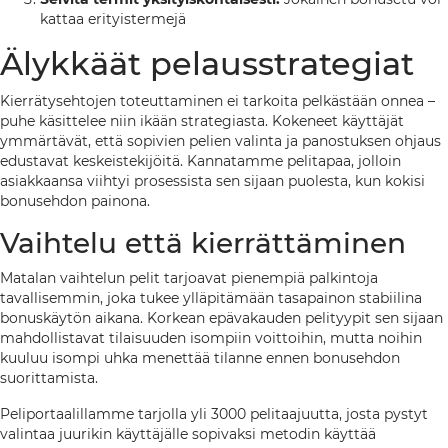
kattaa erityistermejä
Älykkäät pelausstrategiat
Kierrätysehtojen toteuttaminen ei tarkoita pelkästään onnea –
puhe käsittelee niin ikään strategiasta. Kokeneet käyttäjät
ymmärtävät, että sopivien pelien valinta ja panostuksen ohjaus
edustavat keskeistekijöitä. Kannatamme pelitapaa, jolloin
asiakkaansa viihtyi prosessista sen sijaan puolesta, kun kokisi
bonusehdon painona.
Vaihtelu että kierrättäminen
Matalan vaihtelun pelit tarjoavat pienempiä palkintoja
tavallisemmin, joka tukee ylläpitämään tasapainon stabiilina
bonuskäytön aikana. Korkean epävakauden pelityypit sen sijaan
mahdollistavat tilaisuuden isompiin voittoihin, mutta noihin
kuuluu isompi uhka menettää tilanne ennen bonusehdon
suorittamista.
Peliportaalillamme tarjolla yli 3000 pelitaajuutta, josta pystyt
valintaa juurikin käyttäjälle sopivaksi metodin käyttää