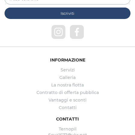
INFORMAZIONE
Servizi
Galleria
La nostra flotta
Contratto di offerta pubblica
Vantaggi e sconti
Contatti
CONTATTI
Ternopil