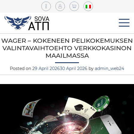
WAGER – KOKENEEN PELIKOKEMUKSEN
VALINTAVAIHTOEHTO VERKKOKASINON
MAAILMASSA
Posted on
29 April 2026
30 April 2026
by
admin_web24