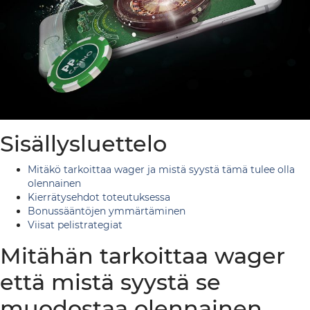
Sisällysluettelo
Mitäkö tarkoittaa wager ja mistä syystä tämä tulee olla
olennainen
Kierrätysehdot toteutuksessa
Bonussääntöjen ymmärtäminen
Viisat pelistrategiat
Mitähän tarkoittaa wager
että mistä syystä se
muodostaa olennainen