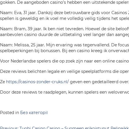
gokken. De aangeboden casino’s hebben een uitstekende spelerse
Naam: Eva, 31 jaar. Dankzij deze betrouwbare gids voor Casinos 
spellen is geweldig en ik voel me volledig veilig tijdens het spel
Naam: Bram, 39 jaar. Ik ben niet tevreden. Hoewel de site beloof
aanbevolen casino duurde de uitbetaling veel langer dan aangege
Naam: Melissa, 25 jaar. Mijn ervaring was tegenvallend. De focu
spelbeperkingen bij bonussen. Bij een casino kreeg ik onverwach
Voor Nederlandse spelers die op zoek zijn naar een online casino
Deze reviews belichten legale en veilige speelplatforms die oper
Ze
https://casinos-zonder-cruks.nl/
geven een gedetailleerd over
Door deze reviews te raadplegen, kunnen spelers een weloverw
Posted in
Без категорії
Previous:
Tuohi Casino Casino – Suomeen erikoistunut Pelipai