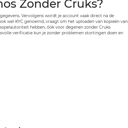
inos Zonder Cruks?
e gegevens. Vervolgens wordt je account vaak direct na de
tie, ook wel KYC genoemd, vraagt om het uploaden van kopieën van
 Kansspelautoriteit hebben, óók voor degenen zonder Cruks
cesvolle verificatie kun je zonder problemen stortingen doen en