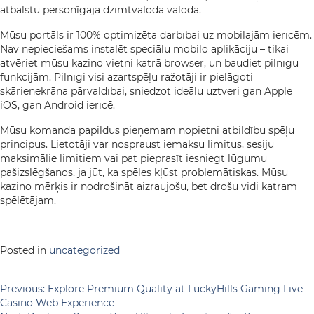
atbalstu personīgajā dzimtvalodā valodā.
Mūsu portāls ir 100% optimizēta darbībai uz mobilajām ierīcēm.
Nav nepieciešams instalēt speciālu mobilo aplikāciju – tikai
atvēriet mūsu kazino vietni katrā browser, un baudiet pilnīgu
funkcijām. Pilnīgi visi azartspēļu ražotāji ir pielāgoti
skārienekrāna pārvaldībai, sniedzot ideālu uztveri gan Apple
iOS, gan Android ierīcē.
Mūsu komanda papildus pieņemam nopietni atbildību spēļu
principus. Lietotāji var nospraust iemaksu limitus, sesiju
maksimālie limitiem vai pat pieprasīt iesniegt lūgumu
pašizslēgšanos, ja jūt, ka spēles kļūst problemātiskas. Mūsu
kazino mērķis ir nodrošināt aizraujošu, bet drošu vidi katram
spēlētājam.
Posted in
uncategorized
Навігація
Previous:
Explore Premium Quality at LuckyHills Gaming Live
Casino Web Experience