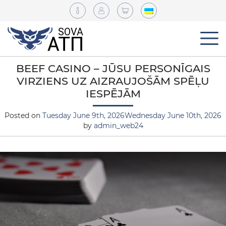
BEEF CASINO – JŪSU PERSONĪGAIS
VIRZIENS UZ AIZRAUJOŠĀM SPĒĻU
IESPĒJĀM
Posted on
Tuesday June 9th, 2026
Wednesday June 10th, 2026
by
admin_web24