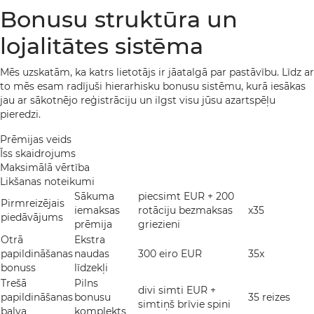
Bonusu struktūra un
lojalitātes sistēma
Mēs uzskatām, ka katrs lietotājs ir jāatalgā par pastāvību. Līdz ar
to mēs esam radījuši hierarhisku bonusu sistēmu, kurā iesākas
jau ar sākotnējo reģistrāciju un ilgst visu jūsu azartspēļu
pieredzi.
Prēmijas veids
Īss skaidrojums
Maksimālā vērtība
Likšanas noteikumi
Sākuma
piecsimt EUR + 200
Pirmreizējais
iemaksas
rotāciju bezmaksas
x35
piedāvājums
prēmija
griezieni
Otrā
Ekstra
papildināšanas
naudas
300 eiro EUR
35x
bonuss
līdzekļi
Trešā
Pilns
divi simti EUR +
papildināšanas
bonusu
35 reizes
simtiņš brīvie spini
balva
komplekts