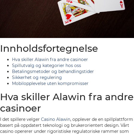
Innholdsfortegnelse
Hva skiller Alawin fra andre casinoer
Spillutvalg og kategorier hos oss
Betalingsmetoder og behandlingstider
Sikkerhet og regulering
Mobilopplevelse uten kompromisser
Hva skiller Alawin fra andre
casinoer
I det spillere velger
Casino Alawin
, opplever de en spillplattform
basert på oppdatert teknologi og brukerorientert design. Vårt
casino opererer under rigoristiske regulatoriske rammer som