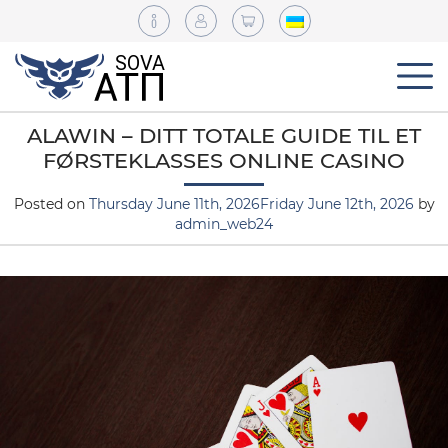
ALAWIN – DITT TOTALE GUIDE TIL ET
FØRSTEKLASSES ONLINE CASINO
Posted on
Thursday June 11th, 2026
Friday June 12th, 2026
by
admin_web24