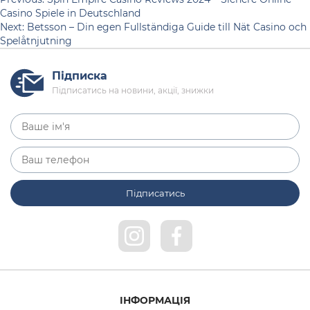
Навігація
Casino Spiele in Deutschland
записів
Next:
Betsson – Din egen Fullständiga Guide till Nät Casino och
Spelåtnjutning
Підписка
Підписатись на новини, акції, знижки
ІНФОРМАЦІЯ