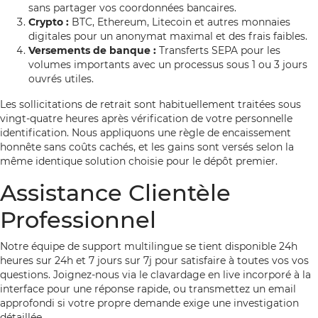
sans partager vos coordonnées bancaires.
Crypto :
BTC, Ethereum, Litecoin et autres monnaies
digitales pour un anonymat maximal et des frais faibles.
Versements de banque :
Transferts SEPA pour les
volumes importants avec un processus sous 1 ou 3 jours
ouvrés utiles.
Les sollicitations de retrait sont habituellement traitées sous
vingt-quatre heures après vérification de votre personnelle
identification. Nous appliquons une règle de encaissement
honnête sans coûts cachés, et les gains sont versés selon la
même identique solution choisie pour le dépôt premier.
Assistance Clientèle
Professionnel
Notre équipe de support multilingue se tient disponible 24h
heures sur 24h et 7 jours sur 7j pour satisfaire à toutes vos vos
questions. Joignez-nous via le clavardage en live incorporé à la
interface pour une réponse rapide, ou transmettez un email
approfondi si votre propre demande exige une investigation
détaillée.