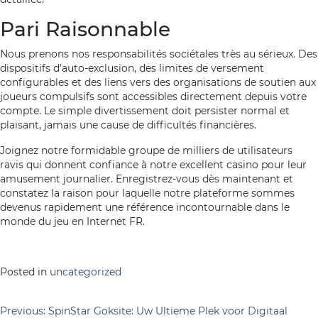
Pari Raisonnable
Nous prenons nos responsabilités sociétales très au sérieux. Des
dispositifs d’auto-exclusion, des limites de versement
configurables et des liens vers des organisations de soutien aux
joueurs compulsifs sont accessibles directement depuis votre
compte. Le simple divertissement doit persister normal et
plaisant, jamais une cause de difficultés financières.
Joignez notre formidable groupe de milliers de utilisateurs
ravis qui donnent confiance à notre excellent casino pour leur
amusement journalier. Enregistrez-vous dès maintenant et
constatez la raison pour laquelle notre plateforme sommes
devenus rapidement une référence incontournable dans le
monde du jeu en Internet FR.
Posted in
uncategorized
Навігація
Previous:
SpinStar Goksite: Uw Ultieme Plek voor Digitaal