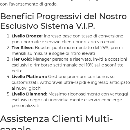
con l’avanzamento di grado.
Benefici Progressivi del Nostro
Esclusivo Sistema V.I.P.
Livello Bronze:
Ingresso base con tasso di conversione
punti normale e servizio clienti prioritario via email
Tier Silver:
Booster punti incrementato del 25%, premi
mensili su misura e soglie di ritiro elevati
Tier Gold:
Manager personale riservato, inviti a occasioni
esclusivi e rimborso settimanale del 10% sulle sconfitte
nette
Livello Platinum:
Gestione premium con bonus su
customizzati, withdrawal ultra-rapidi e ingresso anticipato
ai nuovi giochi
Livello Diamond:
Massimo riconoscimento con vantaggi
esclusivi negoziati individualmente e servizi concierge
personalizzati
Assistenza Clienti Multi-
canale