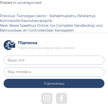
Posted in
uncategorized
Навігація
Previous:
Twinvegas casino – Kahdentuplattu Pelielämys
Kotimaisille Kasinoharrastajille
записів
Next:
Beste Speelhuis Online: Uw Complete Handleiding voor
Betrouwbaar en Controleerbaar Kansspelen
Підписка
Підписатись на новини, акції, знижки