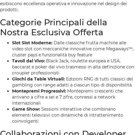
esibiscono eccellenza operativa e innovazione nel design dei
prodotti.
Categorie Principali della
Nostra Esclusiva Offerta
Slot Slot Moderne:
Dalle classiche frutta machine alle
video slot con meccaniche innovative come Megaways™,
cluster pays e funzionalità buy feature
Tavoli dal Vivo:
Black Jack, roulette europea e USA,
baccarat e poker dal vivo trasmessi in alta definizione con
croupier professionisti
Giochi da Table Virtuali:
Edizioni RNG di tutti classici del
gambling con range adatti a ciascun tipo di disponibilità
Montepremi Progressivi:
Montepremi crescenti che
arrivano a cifre a sei e 7 zifre, connessi a network
internazionali
Game Show:
Sessioni interattive che combinano
elementi televisivi con dinamiche di intrattenimento
coinvolgenti
Collaborazioni con Developer