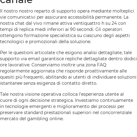
Il nostro nostro reparto di supporto opera mediante molteplici
vie comunicativi per assicurare accessibilità permanente. La
nostra chat dal vivo rimane attiva ventiquattro h su 24 con
tempi di replica medi inferiori ai 90 secondi. Gli operatori
ottengono formazione specialistica su ciascuno degli aspetti
tecnologici e promozionali della soluzione.
Per le questioni articolate che esigono analisi dettagliate, tale
supporto via email garantisce repliche dettagliate dentro dodici
ore lavorative. Conserviamo inoltre una zona FAQ
regolarmente aggiornata che risponde proattivamente alle
quesiti più frequenti, abilitando ai utenti di individuare soluzioni
istantanee senza esigenza di contatto diretto.
Tale nostra visione operativa colloca l’esperienza utente al
cuore di ogni decisione strategica. Investiamo continuamente
in tecnologie emergenti e miglioramento dei processi per
preservare standard prestazionali superiori nel concorrenziale
mercato del gambling online.