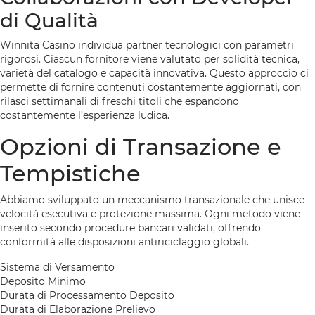
di Qualità
Winnita Casino individua partner tecnologici con parametri
rigorosi. Ciascun fornitore viene valutato per solidità tecnica,
varietà del catalogo e capacità innovativa. Questo approccio ci
permette di fornire contenuti costantemente aggiornati, con
rilasci settimanali di freschi titoli che espandono
costantemente l’esperienza ludica.
Opzioni di Transazione e
Tempistiche
Abbiamo sviluppato un meccanismo transazionale che unisce
velocità esecutiva e protezione massima. Ogni metodo viene
inserito secondo procedure bancari validati, offrendo
conformità alle disposizioni antiriciclaggio globali.
Sistema di Versamento
Deposito Minimo
Durata di Processamento Deposito
Durata di Elaborazione Prelievo