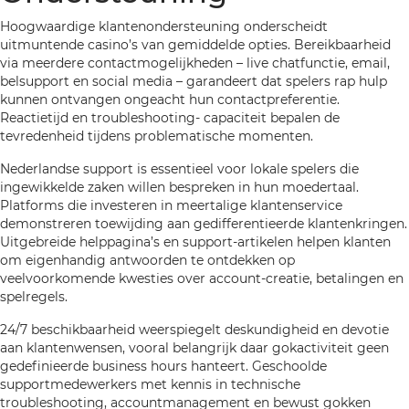
Hoogwaardige klantenondersteuning onderscheidt
uitmuntende casino’s van gemiddelde opties. Bereikbaarheid
via meerdere contactmogelijkheden – live chatfunctie, email,
belsupport en social media – garandeert dat spelers rap hulp
kunnen ontvangen ongeacht hun contactpreferentie.
Reactietijd en troubleshooting- capaciteit bepalen de
tevredenheid tijdens problematische momenten.
Nederlandse support is essentieel voor lokale spelers die
ingewikkelde zaken willen bespreken in hun moedertaal.
Platforms die investeren in meertalige klantenservice
demonstreren toewijding aan gedifferentieerde klantenkringen.
Uitgebreide helppagina’s en support-artikelen helpen klanten
om eigenhandig antwoorden te ontdekken op
veelvoorkomende kwesties over account-creatie, betalingen en
spelregels.
24/7 beschikbaarheid weerspiegelt deskundigheid en devotie
aan klantenwensen, vooral belangrijk daar gokactiviteit geen
gedefinieerde business hours hanteert. Geschoolde
supportmedewerkers met kennis in technische
troubleshooting, accountmanagement en bewust gokken