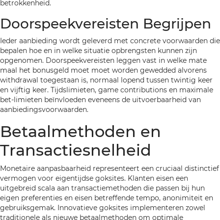
betrokkenheid.
Doorspeekvereisten Begrijpen
Ieder aanbieding wordt geleverd met concrete voorwaarden die
bepalen hoe en in welke situatie opbrengsten kunnen zijn
opgenomen. Doorspeekvereisten leggen vast in welke mate
maal het bonusgeld moet moet worden gewedded alvorens
withdrawal toegestaan is, normaal lopend tussen twintig keer
en vijftig keer. Tijdslimieten, game contributions en maximale
bet-limieten beïnvloeden eveneens de uitvoerbaarheid van
aanbiedingsvoorwaarden.
Betaalmethoden en
Transactiesnelheid
Monetaire aanpasbaarheid representeert een cruciaal distinctief
vermogen voor eigentijdse goksites. Klanten eisen een
uitgebreid scala aan transactiemethoden die passen bij hun
eigen preferenties en eisen betreffende tempo, anonimiteit en
gebruiksgemak. Innovatieve goksites implementeren zowel
traditionele als nieuwe betaalmethoden om optimale