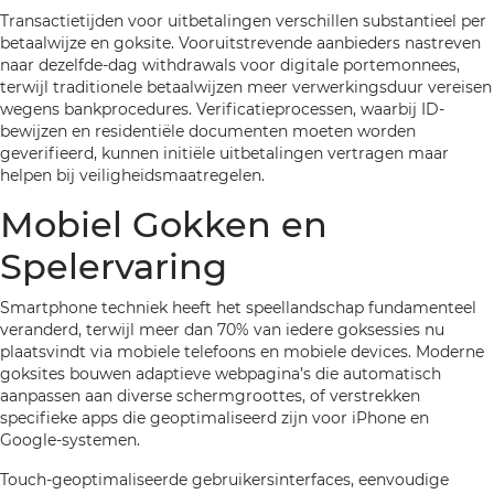
Transactietijden voor uitbetalingen verschillen substantieel per
betaalwijze en goksite. Vooruitstrevende aanbieders nastreven
naar dezelfde-dag withdrawals voor digitale portemonnees,
terwijl traditionele betaalwijzen meer verwerkingsduur vereisen
wegens bankprocedures. Verificatieprocessen, waarbij ID-
bewijzen en residentiële documenten moeten worden
geverifieerd, kunnen initiële uitbetalingen vertragen maar
helpen bij veiligheidsmaatregelen.
Mobiel Gokken en
Spelervaring
Smartphone techniek heeft het speellandschap fundamenteel
veranderd, terwijl meer dan 70% van iedere goksessies nu
plaatsvindt via mobiele telefoons en mobiele devices. Moderne
goksites bouwen adaptieve webpagina’s die automatisch
aanpassen aan diverse schermgroottes, of verstrekken
specifieke apps die geoptimaliseerd zijn voor iPhone en
Google-systemen.
Touch-geoptimaliseerde gebruikersinterfaces, eenvoudige