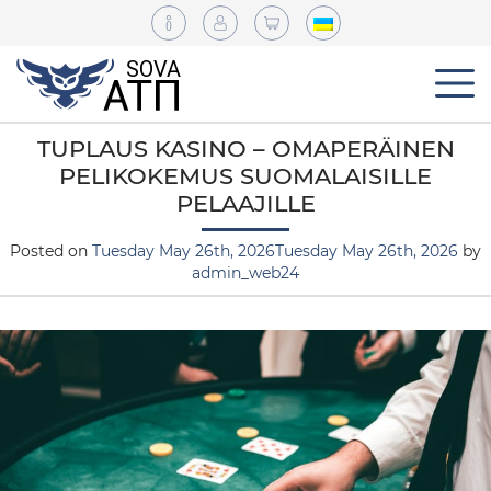
TUPLAUS KASINO – OMAPERÄINEN
PELIKOKEMUS SUOMALAISILLE
PELAAJILLE
Posted on
Tuesday May 26th, 2026
Tuesday May 26th, 2026
by
admin_web24