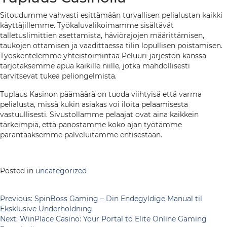
Sitoudumme vahvasti esittämään turvallisen pelialustan kaikki
käyttäjillemme. Työkaluvalikoimamme sisältävät
talletuslimittien asettamista, häviörajojen määrittämisen,
taukojen ottamisen ja vaadittaessa tilin lopullisen poistamisen.
Työskentelemme yhteistoimintaa Peluuri-järjestön kanssa
tarjotaksemme apua kaikille niille, jotka mahdollisesti
tarvitsevat tukea peliongelmista.
Tuplaus Kasinon päämäärä on tuoda viihtyisä että varma
pelialusta, missä kukin asiakas voi iloita pelaamisesta
vastuullisesti. Sivustollamme pelaajat ovat aina kaikkein
tärkeimpiä, että panostamme koko ajan työtämme
parantaaksemme palveluitamme entisestään.
Posted in
uncategorized
Навігація
Previous:
SpinBoss Gaming – Din Endegyldige Manual til
Eksklusive Underholdning
записів
Next:
WinPlace Casino: Your Portal to Elite Online Gaming