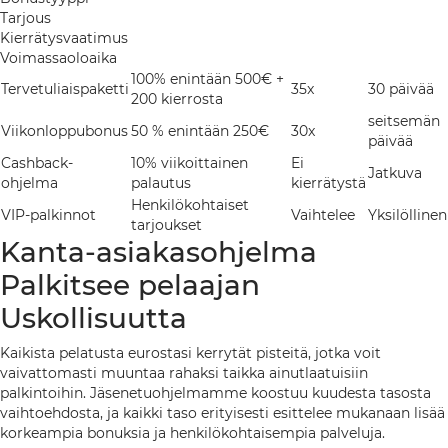
Tarjous
Kierrätysvaatimus
Voimassaoloaika
100% enintään 500€ +
Tervetuliaispaketti
35x
30 päivää
200 kierrosta
seitsemän
Viikonloppubonus
50 % enintään 250€
30x
päivää
Cashback-
10% viikoittainen
Ei
Jatkuva
ohjelma
palautus
kierrätystä
Henkilökohtaiset
VIP-palkinnot
Vaihtelee
Yksilöllinen
tarjoukset
Kanta-asiakasohjelma
Palkitsee pelaajan
Uskollisuutta
Kaikista pelatusta eurostasi kerrytät pisteitä, jotka voit
vaivattomasti muuntaa rahaksi taikka ainutlaatuisiin
palkintoihin. Jäsenetuohjelmamme koostuu kuudesta tasosta
vaihtoehdosta, ja kaikki taso erityisesti esittelee mukanaan lisää
korkeampia bonuksia ja henkilökohtaisempia palveluja.