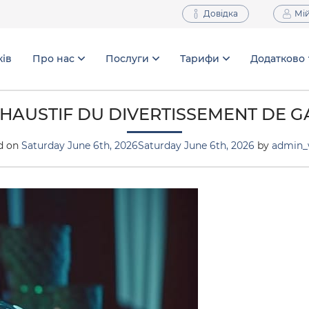
Довідка
Мій
ків
Про нас
Послуги
Тарифи
Додатково
XHAUSTIF DU DIVERTISSEMENT DE G
d on
Saturday June 6th, 2026
Saturday June 6th, 2026
by
admin_