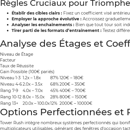
Règles Cruciaux pour Triomphe
Établir des cibles clairs :
Fixez un coefficient visé antéri
Employer la approche évolutive :
Accroissez graduellement
Analyser les enchaînements :
Bien que tout tour soit ind
Tirer parti de les formats d’entraînement :
Testez différ
Analyse des Étages et Coeff
Niveau de Étage
Facteur
Taux de Réussite
Gain Possible (100€ pariés)
Niveau 1-3
1.2x – 1.8x
87%
120€ – 180€
Niveau 4-6
2.0x – 3.5x
68%
200€ – 350€
Rang 7-9
4.0x – 7.0x
45%
400€ – 700€
Rang 10-12
8.0x – 15.0x
28%
800€ – 1500€
Rang 13+
20.0x – 100.0x
12%
2000€ – 10000€
Options Perfectionnées et 
Tower Rush intègre nombreux systèmes perfectionnés qui bonifi
multiplicateurs utilisables, générant des fenêtres d’occasion ta