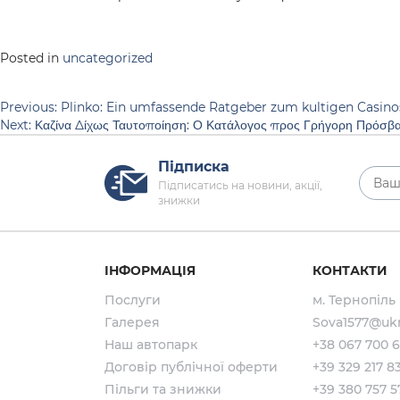
Posted in
uncategorized
Навігація
Previous:
Plinko: Ein umfassende Ratgeber zum kultigen Casino
Next:
Καζίνα Δίχως Ταυτοποίηση: Ο Κατάλογος προς Γρήγορη Πρόσβα
записів
Підписка
Підписатись на новини, акції,
знижки
ІНФОРМАЦІЯ
КОНТАКТИ
Послуги
м. Тернопіль
Галерея
Sova1577@ukr
Наш автопарк
+38 067 700 
Договір публічної оферти
+39 329 217 8
Пільги та знижки
+39 380 757 5