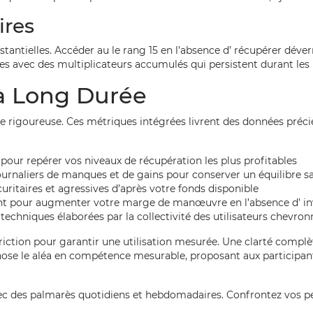
res
tantielles. Accéder au le rang 15 en l’absence d’ récupérer déve
s avec des multiplicateurs accumulés qui persistent durant les 
à Long Durée
 rigoureuse. Ces métriques intégrées livrent des données précie
pour repérer vos niveaux de récupération les plus profitables
urnaliers de manques et de gains pour conserver un équilibre s
ritaires et agressives d’après votre fonds disponible
nt pour augmenter votre marge de manœuvre en l’absence d’ in
echniques élaborées par la collectivité des utilisateurs chevron
triction pour garantir une utilisation mesurée. Une clarté compl
se le aléa en compétence mesurable, proposant aux participant
vec des palmarès quotidiens et hebdomadaires. Confrontez vos p