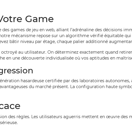
 Votre Game
des games de jeu en web, alliant l’adrénaline des décisions imm
 notre mécanisme repose sur un algorithme vérifié équitable qu
evez bâtir niveau par étage, chaque palier additionné augmentan
u octroyé au utilisateur. On déterminez exactement quand retirer
en une découverte individualisée où vos aptitudes en maîtrise 
gression
ération hasardeuse certifiée par des laboratoires autonomes, a
très avantageuses du marché présent. La configuration haute sy
icace
on des règles. Les utilisateurs aguerris mettent en œuvre des m
sérieuse.