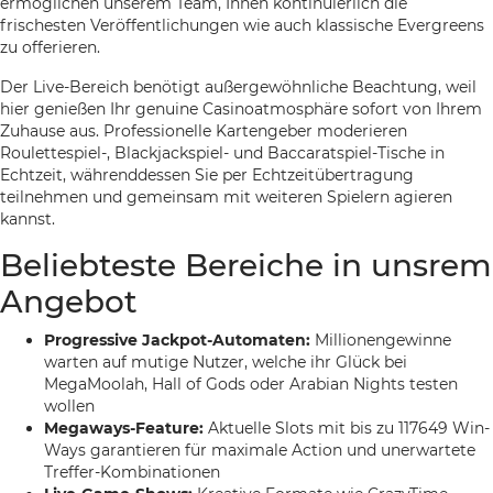
ermöglichen unserem Team, Ihnen kontinuierlich die
frischesten Veröffentlichungen wie auch klassische Evergreens
zu offerieren.
Der Live-Bereich benötigt außergewöhnliche Beachtung, weil
hier genießen Ihr genuine Casinoatmosphäre sofort von Ihrem
Zuhause aus. Professionelle Kartengeber moderieren
Roulettespiel-, Blackjackspiel- und Baccaratspiel-Tische in
Echtzeit, währenddessen Sie per Echtzeitübertragung
teilnehmen und gemeinsam mit weiteren Spielern agieren
kannst.
Beliebteste Bereiche in unsrem
Angebot
Progressive Jackpot-Automaten:
Millionengewinne
warten auf mutige Nutzer, welche ihr Glück bei
MegaMoolah, Hall of Gods oder Arabian Nights testen
wollen
Megaways-Feature:
Aktuelle Slots mit bis zu 117649 Win-
Ways garantieren für maximale Action und unerwartete
Treffer-Kombinationen