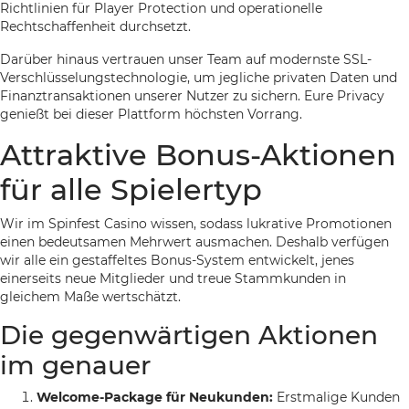
Richtlinien für Player Protection und operationelle
Rechtschaffenheit durchsetzt.
Darüber hinaus vertrauen unser Team auf modernste SSL-
Verschlüsselungstechnologie, um jegliche privaten Daten und
Finanztransaktionen unserer Nutzer zu sichern. Eure Privacy
genießt bei dieser Plattform höchsten Vorrang.
Attraktive Bonus-Aktionen
für alle Spielertyp
Wir im Spinfest Casino wissen, sodass lukrative Promotionen
einen bedeutsamen Mehrwert ausmachen. Deshalb verfügen
wir alle ein gestaffeltes Bonus-System entwickelt, jenes
einerseits neue Mitglieder und treue Stammkunden in
gleichem Maße wertschätzt.
Die gegenwärtigen Aktionen
im genauer
Welcome-Package für Neukunden:
Erstmalige Kunden