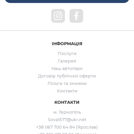
ІНФОРМАЦІЯ
Послуги
Галерея
Наш автопарк
Договір публічної оферти
Пільги та знижки
Контакти
КОНТАКТИ
м. Тернопіль
Sova1577@ukr.net
+38 067 700 64 84 (Ярослав)