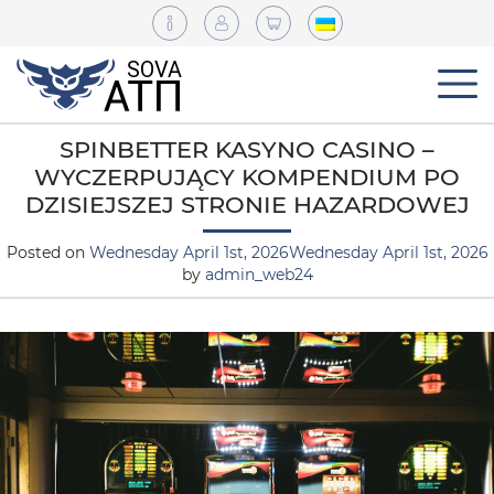
SPINBETTER KASYNO CASINO –
WYCZERPUJĄCY KOMPENDIUM PO
DZISIEJSZEJ STRONIE HAZARDOWEJ
Posted on
Wednesday April 1st, 2026
Wednesday April 1st, 2026
by
admin_web24