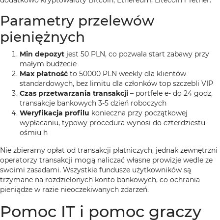
dodatkowo kryptowaluty Bitcoin, Ethereum, Litecoin i Tether.
Parametry przelewów
pieniężnych
Min depozyt
jest 50 PLN, co pozwala start zabawy przy
małym budżecie
Max płatność
to 50000 PLN weekly dla klientów
standardowych, bez limitu dla członków top szczebli VIP
Czas przetwarzania transakcji
– portfele e- do 24 godz,
transakcje bankowych 3-5 dzień roboczych
Weryfikacja profilu
konieczna przy początkowej
wypłacaniu, typowy procedura wynosi do czterdziestu
ośmiu h
Nie zbieramy opłat od transakcji płatniczych, jednak zewnętrzni
operatorzy transakcji mogą naliczać własne prowizje wedle ze
swoimi zasadami. Wszystkie fundusze użytkowników są
trzymane na rozdzielonych konto bankowych, co ochrania
pieniądze w razie nieoczekiwanych zdarzeń.
Pomoc IT i pomoc graczy