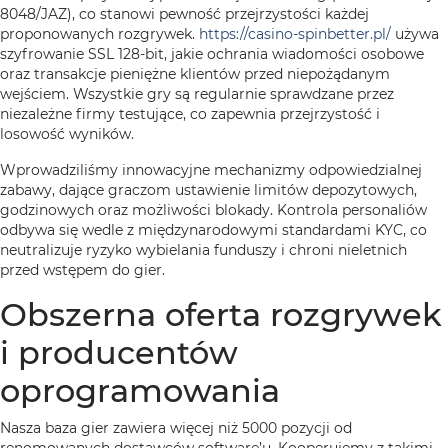
8048/JAZ), co stanowi pewność przejrzystości każdej
proponowanych rozgrywek.
https://casino-spinbetter.pl/
używa
szyfrowanie SSL 128-bit, jakie ochrania wiadomości osobowe
oraz transakcje pieniężne klientów przed niepożądanym
wejściem. Wszystkie gry są regularnie sprawdzane przez
niezależne firmy testujące, co zapewnia przejrzystość i
losowość wyników.
Wprowadziliśmy innowacyjne mechanizmy odpowiedzialnej
zabawy, dające graczom ustawienie limitów depozytowych,
godzinowych oraz możliwości blokady. Kontrola personaliów
odbywa się wedle z międzynarodowymi standardami KYC, co
neutralizuje ryzyko wybielania funduszy i chroni nieletnich
przed wstępem do gier.
Obszerna oferta rozgrywek
i producentów
oprogramowania
Nasza baza gier zawiera więcej niż 5000 pozycji od