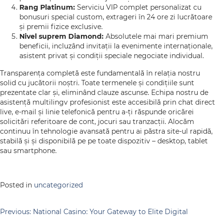
Rang Platinum:
Serviciu VIP complet personalizat cu
bonusuri special custom, extrageri în 24 ore zi lucrătoare
și premii fizice exclusive.
Nivel suprem Diamond:
Absolutele mai mari premium
beneficii, incluzând invitații la evenimente internaționale,
asistent privat și condiții speciale negociate individual.
Transparența completă este fundamentală în relația nostru
solid cu jucătorii noștri. Toate termenele și condițiile sunt
prezentate clar și, eliminând clauze ascunse. Echipa nostru de
asistență multilingv profesionist este accesibilă prin chat direct
live, e-mail și linie telefonică pentru a-ți răspunde oricărei
solicitări referitoare de cont, jocuri sau tranzacții. Alocăm
continuu în tehnologie avansată pentru ai păstra site-ul rapidă,
stabilă și și disponibilă pe pe toate dispozitiv – desktop, tablet
sau smartphone.
Posted in
uncategorized
Навігація
Previous:
National Casino: Your Gateway to Elite Digital