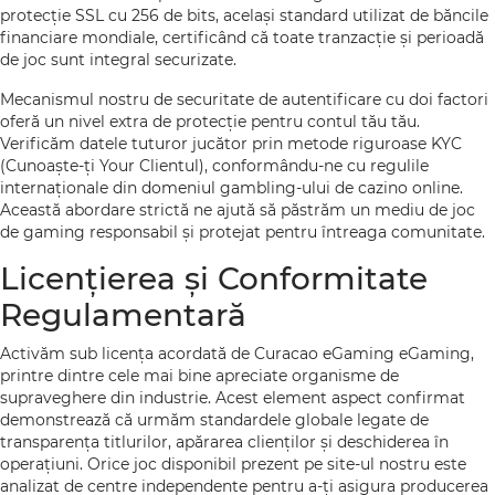
protecție SSL cu 256 de bits, același standard utilizat de băncile
financiare mondiale, certificând că toate tranzacție și perioadă
de joc sunt integral securizate.
Mecanismul nostru de securitate de autentificare cu doi factori
oferă un nivel extra de protecție pentru contul tău tău.
Verificăm datele tuturor jucător prin metode riguroase KYC
(Cunoaște-ți Your Clientul), conformându-ne cu regulile
internaționale din domeniul gambling-ului de cazino online.
Această abordare strictă ne ajută să păstrăm un mediu de joc
de gaming responsabil și protejat pentru întreaga comunitate.
Licențierea și Conformitate
Regulamentară
Activăm sub licența acordată de Curacao eGaming eGaming,
printre dintre cele mai bine apreciate organisme de
supraveghere din industrie. Acest element aspect confirmat
demonstrează că urmăm standardele globale legate de
transparența titlurilor, apărarea clienților și deschiderea în
operațiuni. Orice joc disponibil prezent pe site-ul nostru este
analizat de centre independente pentru a-ți asigura producerea