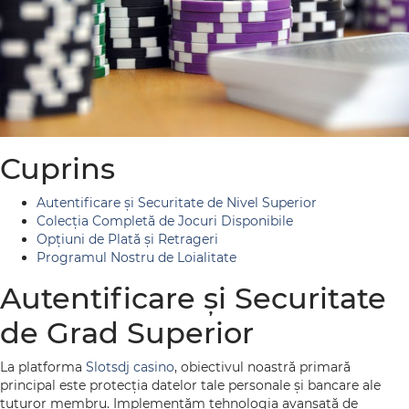
Cuprins
Autentificare și Securitate de Nivel Superior
Colecția Completă de Jocuri Disponibile
Opțiuni de Plată și Retrageri
Programul Nostru de Loialitate
Autentificare și Securitate
de Grad Superior
La platforma
Slotsdj casino
, obiectivul noastră primară
principal este protecția datelor tale personale și bancare ale
tuturor membru. Implementăm tehnologia avansată de