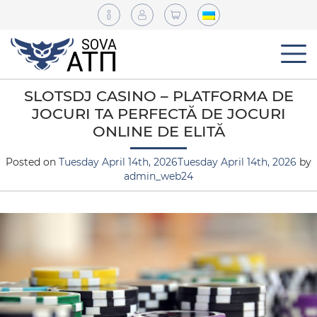
SLOTSDJ CASINO – PLATFORMA DE
JOCURI TA PERFECTĂ DE JOCURI
ONLINE DE ELITĂ
Posted on
Tuesday April 14th, 2026
Tuesday April 14th, 2026
by
admin_web24