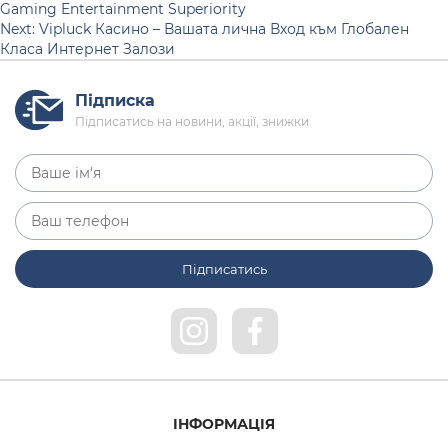
Gaming Entertainment Superiority
записів
Next:
Vipluck Касино – Вашата лична Вход към Глобален
Класа Интернет Залози
Підписка
Підписатись на новини, акції, знижки
ІНФОРМАЦІЯ