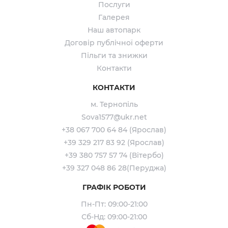
Послуги
Галерея
Наш автопарк
Договір публічної оферти
Пільги та знижки
Контакти
КОНТАКТИ
м. Тернопіль
Sova1577@ukr.net
+38 067 700 64 84 (Ярослав)
+39 329 217 83 92 (Ярослав)
+39 380 757 57 74 (Вітербо)
+39 327 048 86 28(Перуджа)
ГРАФІК РОБОТИ
Пн-Пт: 09:00-21:00
Сб-Нд: 09:00-21:00