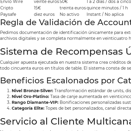
Envío Wire
veinte euros
50€
1 a 2 días / dos a cinc
Cripto
15€
treinta euros
quince minutos / 1 h
Paysafe
diez euros
No activo
Instant / No aplica
Regla de Validación de Accoun
Pedimos documentación de identificación únicamente para extra
archivos digitales y se completa normalmente en veinticuatro 
Sistema de Recompensas 
Cualquier apuesta ejecutada en nuestra sistema crea créditos de 
todo cincuenta euros en títulos de table. El sistema consta de s
Beneficios Escalonados por Ca
Nivel Bronze-Silver:
Transformación estándar de units, di
Nivel Oro-Platino:
Tasa de canje aumentada en veinticinco p
Rango Diamante-VIP:
Bonificaciones personalizadas suste
Categoría Elite:
Topes de bet personalizados, canal directa
Servicio al Cliente Multican