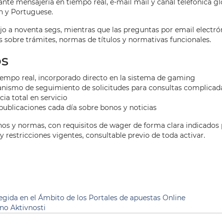
 mensajería en tiempo real, e-mail mail y canal telefónica glo
h y Portuguese.
jo a noventa segs, mientras que las preguntas por email electr
 sobre trámites, normas de títulos y normativas funcionales.
os
tiempo real, incorporado directo en la sistema de gaming
nismo de seguimiento de solicitudes para consultas complicad
ia total en servicio
publicaciones cada día sobre bonos y noticias
inos y normas, con requisitos de wager de forma clara indicados
y restricciones vigentes, consultable previo de toda activar.
egida en el Ámbito de los Portales de apuestas Online
ino Aktivnosti