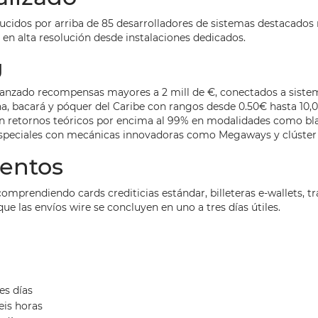
ducidos por arriba de 85 desarrolladores de sistemas destacado
 en alta resolución desde instalaciones dedicados.
g
anzado recompensas mayores a 2 mill de €, conectados a sistem
na, bacará y póquer del Caribe con rangos desde 0.50€ hasta 10
 retornos teóricos por encima al 99% en modalidades como bla
peciales con mecánicas innovadoras como Megaways y clúster
entos
mprendiendo cards crediticias estándar, billeteras e-wallets, tr
que las envíos wire se concluyen en uno a tres días útiles.
es días
eis horas