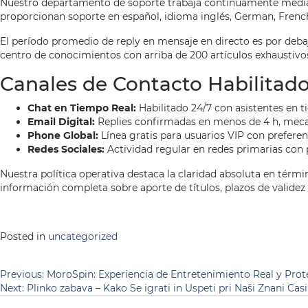
Nuestro departamento de soporte trabaja continuamente mediante
proporcionan soporte en español, idioma inglés, German, Frenc
El período promedio de reply en mensaje en directo es por deba
centro de conocimientos con arriba de 200 artículos exhaustivos
Canales de Contacto Habilitad
Chat en Tiempo Real:
Habilitado 24/7 con asistentes en 
Email Digital:
Replies confirmadas en menos de 4 h, meca
Phone Global:
Línea gratis para usuarios VIP con preferenc
Redes Sociales:
Actividad regular en redes primarias con 
Nuestra política operativa destaca la claridad absoluta en térm
información completa sobre aporte de títulos, plazos de validez 
Posted in
uncategorized
Навігація
Previous:
MoroSpin: Experiencia de Entretenimiento Real y Prot
Next:
Plinko zabava – Kako Se igrati in Uspeti pri Naši Znani Cas
записів