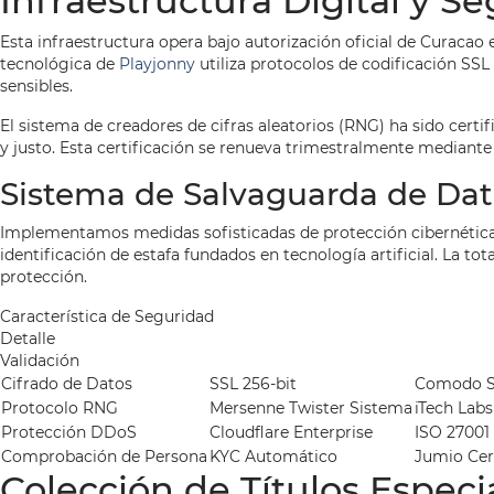
Infraestructura Digital y S
Esta infraestructura opera bajo autorización oficial de Curaca
tecnológica de
Playjonny
utiliza protocolos de codificación SSL
sensibles.
El sistema de creadores de cifras aleatorios (RNG) ha sido cer
y justo. Esta certificación se renueva trimestralmente mediant
Sistema de Salvaguarda de Da
Implementamos medidas sofisticadas de protección cibernética
identificación de estafa fundados en tecnología artificial. La t
protección.
Característica de Seguridad
Detalle
Validación
Cifrado de Datos
SSL 256-bit
Comodo S
Protocolo RNG
Mersenne Twister Sistema
iTech Labs
Protección DDoS
Cloudflare Enterprise
ISO 27001
Comprobación de Persona
KYC Automático
Jumio Cer
Colección de Títulos Especi