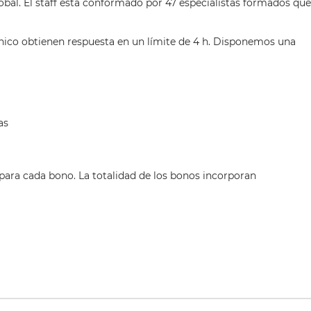
bal. El staff está conformado por 47 especialistas formados que
ónico obtienen respuesta en un límite de 4 h. Disponemos una
as
 para cada bono. La totalidad de los bonos incorporan