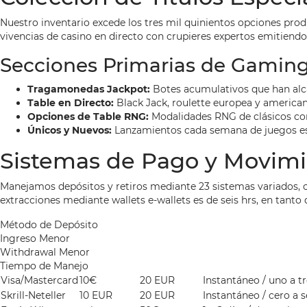
Nuestro inventario excede los tres mil quinientos opciones pro
vivencias de casino en directo con crupieres expertos emitiendo
Secciones Primarias de Gamin
Tragamonedas Jackpot:
Botes acumulativos que han alc
Table en Directo:
Black Jack, roulette europea y america
Opciones de Table RNG:
Modalidades RNG de clásicos con
Únicos y Nuevos:
Lanzamientos cada semana de juegos es
Sistemas de Pago y Movimi
Manejamos depósitos y retiros mediante 23 sistemas variados, co
extracciones mediante wallets e-wallets es de seis hrs, en tanto 
Método de Depósito
Ingreso Menor
Withdrawal Menor
Tiempo de Manejo
Visa/Mastercard
10€
20 EUR
Instantáneo / uno a tr
Skrill-Neteller
10 EUR
20 EUR
Instantáneo / cero a s