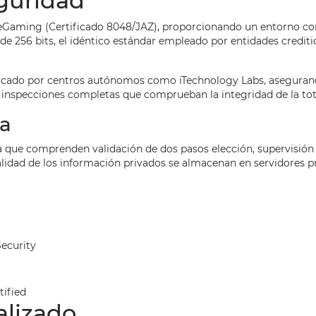
eguridad
o eGaming (Certificado 8048/JAZ), proporcionando un entorno con
 de 256 bits, el idéntico estándar empleado por entidades credit
tificado por centros autónomos como iTechnology Labs, asegurand
e inspecciones completas que comprueban la integridad de la tot
ta
 que comprenden validación de dos pasos elección, supervisión
otalidad de los información privados se almacenan en servidores 
ecurity
tified
alizado