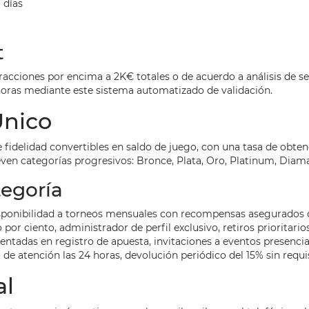
o días
t
cciones por encima a 2K€ totales o de acuerdo a análisis de s
horas mediante este sistema automatizado de validación.
Único
fidelidad convertibles en saldo de juego, con una tasa de obtenc
even categorías progresivos: Bronce, Plata, Oro, Platinum, Diaman
tegoría
sponibilidad a torneos mensuales con recompensas asegurados 
or ciento, administrador de perfil exclusivo, retiros prioritari
ntadas en registro de apuesta, invitaciones a eventos presencia
 de atención las 24 horas, devolución periódico del 15% sin requ
al