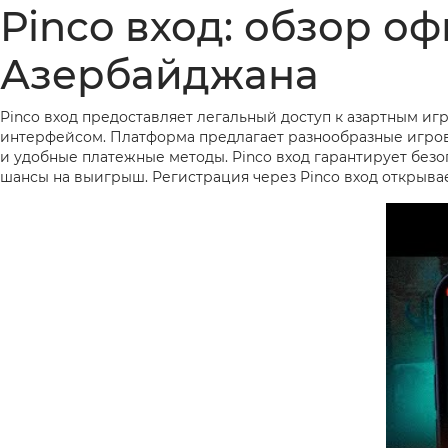
Pinco вход: обзор о
Азербайджана
Pinco вход предоставляет легальный доступ к азартным и
интерфейсом. Платформа предлагает разнообразные игров
и удобные платежные методы. Pinco вход гарантирует безо
шансы на выигрыш. Регистрация через Pinco вход открывае