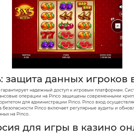
ь: защита данных игроков
 гарантирует надежный доступ к игровым платформам. Сист
ансовые операции на Pinco защищены современными крип
оритетом для администрации Pinco. Pinco вход осуществл
 безопасности Pinco включает регулярные аудиты и обнов
ных на Pinco.
рсия для игры в казино о