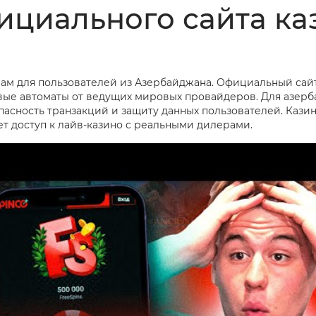
фициального сайта ка
грам для пользователей из Азербайджана. Официальный сай
ые автоматы от ведущих мировых провайдеров. Для азерб
пасность транзакций и защиту данных пользователей. Кази
т доступ к лайв-казино с реальными дилерами.