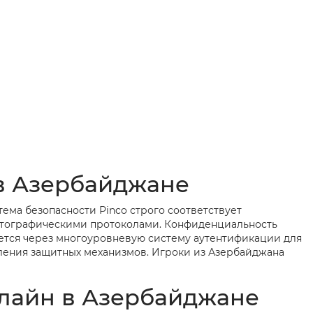
 в Азербайджане
ема безопасности Pinco строго соответствует
тографическими протоколами. Конфиденциальность
яется через многоуровневую систему аутентификации для
ления защитных механизмов. Игроки из Азербайджана
нлайн в Азербайджане