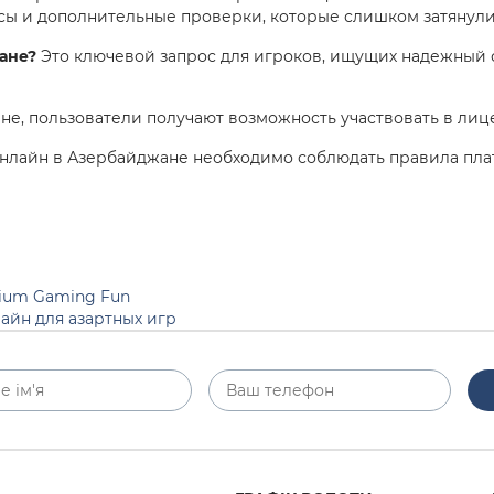
ы и дополнительные проверки, которые слишком затянулис
жане?
Это ключевой запрос для игроков, ищущих надежный с
жане, пользователи получают возможность участвовать в л
 онлайн в Азербайджане необходимо соблюдать правила пла
emium Gaming Fun
лайн для азартных игр