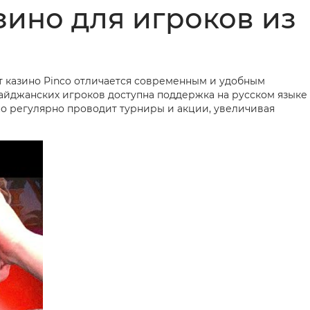
зино для игроков из
т казино Pinco отличается современным и удобным
айджанских игроков доступна поддержка на русском языке
но регулярно проводит турниры и акции, увеличивая