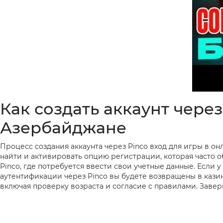
Как создать аккаунт через
Азербайджане
Процесс создания аккаунта через Pinco вход для игры в 
найти и активировать опцию регистрации, которая часто об
Pinco, где потребуется ввести свои учетные данные. Если 
аутентификации через Pinco вы будете возвращены в казин
включая проверку возраста и согласие с правилами. Завер