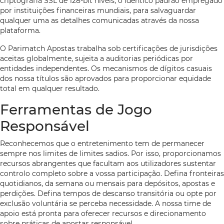
criptografia SSL de 128-bit níveis, o idêntico padrão empregado
por instituições financeiras mundiais, para salvaguardar
qualquer uma as detalhes comunicadas através da nossa
plataforma.
O Parimatch Apostas trabalha sob certificações de jurisdições
aceitas globalmente, sujeita a auditorias periódicas por
entidades independentes. Os mecanismos de dígitos casuais
dos nossa títulos são aprovados para proporcionar equidade
total em qualquer resultado.
Ferramentas de Jogo
Responsável
Reconhecemos que o entretenimento tem de permanecer
sempre nos limites de limites sadios. Por isso, proporcionamos
recursos abrangentes que facultam aos utilizadores sustentar
controlo completo sobre a vossa participação. Defina fronteiras
quotidianos, da semana ou mensais para depósitos, apostas e
perdições. Defina tempos de descanso transitória ou opte por
exclusão voluntária se perceba necessidade. A nossa time de
apoio está pronta para oferecer recursos e direcionamento
sobre práticas de apostas responsável.