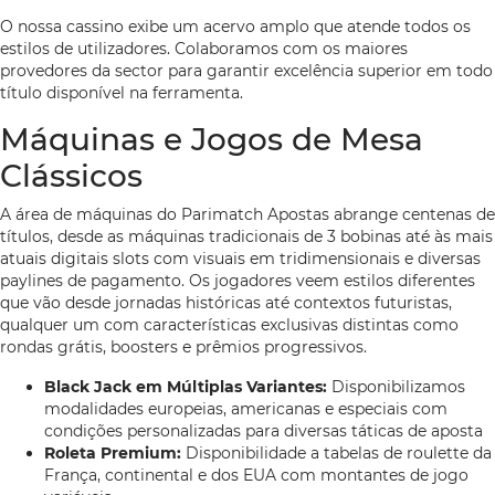
O nossa cassino exibe um acervo amplo que atende todos os
estilos de utilizadores. Colaboramos com os maiores
provedores da sector para garantir excelência superior em todo
título disponível na ferramenta.
Máquinas e Jogos de Mesa
Clássicos
A área de máquinas do Parimatch Apostas abrange centenas de
títulos, desde as máquinas tradicionais de 3 bobinas até às mais
atuais digitais slots com visuais em tridimensionais e diversas
paylines de pagamento. Os jogadores veem estilos diferentes
que vão desde jornadas históricas até contextos futuristas,
qualquer um com características exclusivas distintas como
rondas grátis, boosters e prêmios progressivos.
Black Jack em Múltiplas Variantes:
Disponibilizamos
modalidades europeias, americanas e especiais com
condições personalizadas para diversas táticas de aposta
Roleta Premium:
Disponibilidade a tabelas de roulette da
França, continental e dos EUA com montantes de jogo