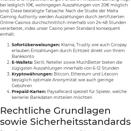
bei lediglich 10€, wohingegen Auszahlungen von 20€ möglich
sind. Diese bestätigte Tatsache: Nach die Studie der Malta
Gaming Authority werden Auszahlungen durch zertifizierten
Online-Casinos durchschnittlich innerhalb von 24-48 Stunden
verarbeitet, indes unser Casino jenen Standard konsequent
einhält.
Sofortüberweisungen:
Klarna, Trustly wie auch Giropay
erlauben Einzahlungen durch Echtzeit direkt von Ihrem
Bankkonto
E-Wallets:
Skrill, Neteller sowie MuchBetter bieten die
zügigsten Auszahlungen innerhalb von 6-12 Stunden
Kryptowährungen:
Bitcoin, Ethereum und Litecoin
bezüglich optimale Anonymität wie auch geringe
Gebühren
Prepaid-Karten:
Paysafecard speziell für Spieler, welche
keinerlei Bankdaten mitteilen möchten
Rechtliche Grundlagen
sowie Sicherheitsstandards