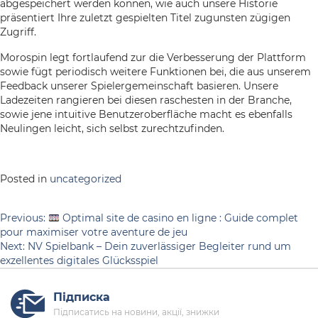
abgespeichert werden können, wie auch unsere Historie
präsentiert Ihre zuletzt gespielten Titel zugunsten zügigen
Zugriff.
Morospin legt fortlaufend zur die Verbesserung der Plattform
sowie fügt periodisch weitere Funktionen bei, die aus unserem
Feedback unserer Spielergemeinschaft basieren. Unsere
Ladezeiten rangieren bei diesen raschesten in der Branche,
sowie jene intuitive Benutzeroberfläche macht es ebenfalls
Neulingen leicht, sich selbst zurechtzufinden.
Posted in
uncategorized
Навігація
Previous:
Optimal site de casino en ligne : Guide complet
pour maximiser votre aventure de jeu
записів
Next:
NV Spielbank – Dein zuverlässiger Begleiter rund um
exzellentes digitales Glücksspiel
Підписка
Підписатись на новини, акції, знижки