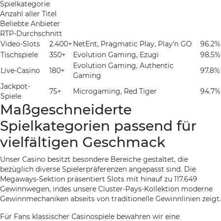
Spielkategorie
Anzahl aller Titel
Beliebte Anbieter
RTP-Durchschnitt
Video-Slots
2.400+
NetEnt, Pragmatic Play, Play’n GO
96.2%
Tischspiele
350+
Evolution Gaming, Ezugi
98.5%
Evolution Gaming, Authentic
Live-Casino
180+
97.8%
Gaming
Jackpot-
75+
Microgaming, Red Tiger
94.7%
Spiele
Maßgeschneiderte
Spielkategorien passend für
vielfältigen Geschmack
Unser Casino besitzt besondere Bereiche gestaltet, die
bezüglich diverse Spielerpräferenzen angepasst sind. Die
Megaways-Sektion präsentiert Slots mit hinauf zu 117.649
Gewinnwegen, indes unsere Cluster-Pays-Kollektion moderne
Gewinnmechaniken abseits von traditionelle Gewinnlinien zeigt.
Für Fans klassischer Casinospiele bewahren wir eine