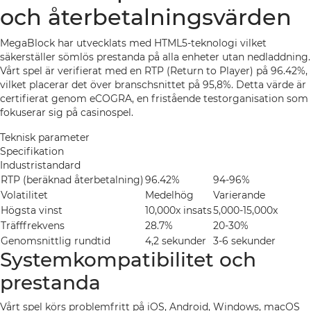
och återbetalningsvärden
MegaBlock har utvecklats med HTML5-teknologi vilket
säkerställer sömlös prestanda på alla enheter utan nedladdning.
Vårt spel är verifierat med en RTP (Return to Player) på 96.42%,
vilket placerar det över branschsnittet på 95,8%. Detta värde är
certifierat genom eCOGRA, en fristående testorganisation som
fokuserar sig på casinospel.
Teknisk parameter
Specifikation
Industristandard
RTP (beräknad återbetalning)
96.42%
94-96%
Volatilitet
Medelhög
Varierande
Högsta vinst
10,000x insats
5,000-15,000x
Träfffrekvens
28.7%
20-30%
Genomsnittlig rundtid
4,2 sekunder
3-6 sekunder
Systemkompatibilitet och
prestanda
Vårt spel körs problemfritt på iOS, Android, Windows, macOS