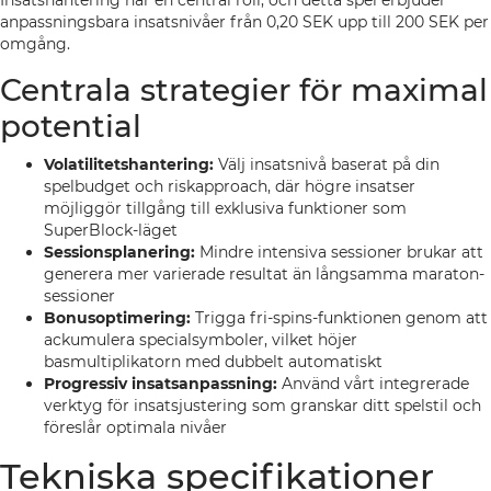
Insatshantering har en central roll, och detta spel erbjuder
anpassningsbara insatsnivåer från 0,20 SEK upp till 200 SEK per
omgång.
Centrala strategier för maximal
potential
Volatilitetshantering:
Välj insatsnivå baserat på din
spelbudget och riskapproach, där högre insatser
möjliggör tillgång till exklusiva funktioner som
SuperBlock-läget
Sessionsplanering:
Mindre intensiva sessioner brukar att
generera mer varierade resultat än långsamma maraton-
sessioner
Bonusoptimering:
Trigga fri-spins-funktionen genom att
ackumulera specialsymboler, vilket höjer
basmultiplikatorn med dubbelt automatiskt
Progressiv insatsanpassning:
Använd vårt integrerade
verktyg för insatsjustering som granskar ditt spelstil och
föreslår optimala nivåer
Tekniska specifikationer