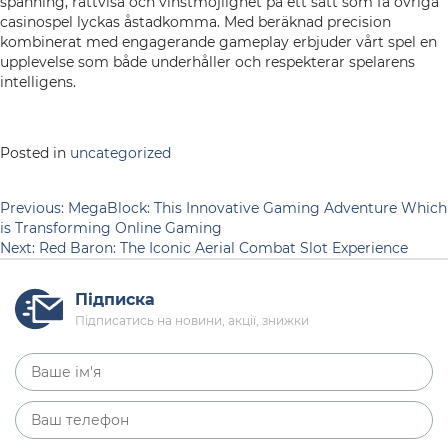
spänning, rättvisa och vinstmöjlighet på ett sätt som få övriga
casinospel lyckas åstadkomma. Med beräknad precision
kombinerat med engagerande gameplay erbjuder vårt spel en
upplevelse som både underhåller och respekterar spelarens
intelligens.
Posted in
uncategorized
Навігація
Previous:
MegaBlock: This Innovative Gaming Adventure Which
is Transforming Online Gaming
записів
Next:
Red Baron: The Iconic Aerial Combat Slot Experience
Підписка
Підписатись на новини, акції, знижки