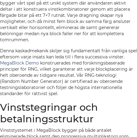
bygger vårt spel på ett unikt system där användaren aktivt
deltar i att konstruera vinstkombinatoner genom att placera
färgade bitar på ett 7×7 rutnät. Varje dragning skapar nya
möjligheter, och då minst fem block av samma färg ansluter
vertikalt eller horisontellt, elimineras de samt genererar
belöningar medan nya block faller ner för att komplettera
tomrummen.
Denna kaskadmekanik skiljer sig fundamentalt från vanliga spel
eftersom varje insats kan leda till i flera successiva vinster.
MegaBlock Demo
konstruerades med forskningsbaserade
principer för RNG, vilket garanterar att varje blockplacering är
helt oberoende av tidigare resultat. Vår RNG-teknologi
(Random Number Generator) är certifierad av oberoende
testningslaboratorier och följer de högsta internationella
standarder för rättvist spel.
Vinststegringar och
betalningsstruktur
Vinststystemet i MegaBlock bygger på både antalet
eliminerade block samt den progressiva multiplikatorn som