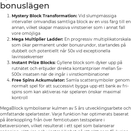
bonuslägen
Mystery Block Transformation:
Vid slumpmässiga
intervaller omvandlas samtliga block av en viss färg till en
annan, vilket skapar massiva vinstserier som i annat fall
vore omöjliga
Mega Multiplier Ladder:
En progressiv multiplikatorskala
som ökar permanent under bonusrundor, startandes på
dubbelt och potentiellt når 50x vid exceptionella
lavinssekvenser
Instant Prize Blocks:
Gyllene block som dyker upp på
rutnätet och erbjuder direkta kontantpriser mellan 5x-
500x insatsen när de ingår i vinstkombinationer
Free Spins Ackumulator:
Samla scattersymboler genom
normalt spel för att successivt bygga upp ett bank av fri-
spins som kan aktiveras när spelaren önskar maximal
kontroll
MegaBlock symboliserar kulmen av 5 års utvecklingsarbete och
omfattande spelartester. Varje funktion har optimerats baserat
på återkoppling från över femtiotusen testspelare i
betaversionen, vilket resulterat i ett spel som balanserar