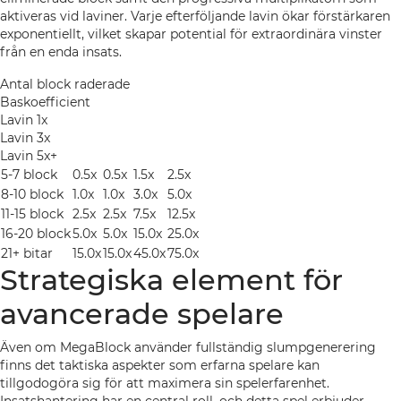
aktiveras vid laviner. Varje efterföljande lavin ökar förstärkaren
exponentiellt, vilket skapar potential för extraordinära vinster
från en enda insats.
Antal block raderade
Baskoefficient
Lavin 1x
Lavin 3x
Lavin 5x+
5-7 block
0.5x
0.5x
1.5x
2.5x
8-10 block
1.0x
1.0x
3.0x
5.0x
11-15 block
2.5x
2.5x
7.5x
12.5x
16-20 block
5.0x
5.0x
15.0x
25.0x
21+ bitar
15.0x
15.0x
45.0x
75.0x
Strategiska element för
avancerade spelare
Även om MegaBlock använder fullständig slumpgenerering
finns det taktiska aspekter som erfarna spelare kan
tillgodogöra sig för att maximera sin spelerfarenhet.