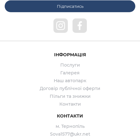
ІНФОРМАЦІЯ
Послуги
Галерея
Наш автопарк
Договір публічної оферти
Пільги та знижки
Контакти
КОНТАКТИ
м. Тернопіль
Sova1577@ukr.net