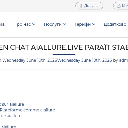
Довідка
Мій
ків
Про нас
Послуги
Тарифи
Додатково
N CHAT AIALLURE.LIVE PARAÎT STAB
n
Wednesday June 10th, 2026
Wednesday June 10th, 2026
by
adm
sur aiallure
 Plateforme comme aiallure
 de aiallure
 aiallure