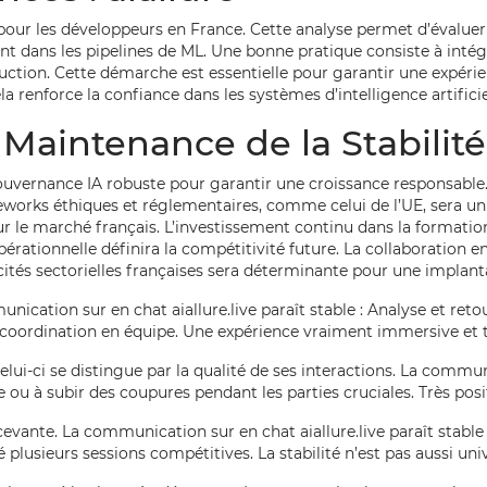
pour les développeurs en France. Cette analyse permet d’évaluer l
nt dans les pipelines de ML. Une bonne pratique consiste à inté
duction. Cette démarche est essentielle pour garantir une expérien
la renforce la confiance dans les systèmes d’intelligence artifici
Maintenance de la Stabilité 
gouvernance IA robuste pour garantir une croissance responsable.
eworks éthiques et réglementaires, comme celui de l’UE, sera un 
ur le marché français. L’investissement continu dans la formatio
opérationnelle définira la compétitivité future. La collaboration 
cités sectorielles françaises sera déterminante pour une implanta
nication sur en chat aiallure.live paraît stable : Analyse et retou
la coordination en équipe. Une expérience vraiment immersive et 
e celui-ci se distingue par la qualité de ses interactions. La commun
e ou à subir des coupures pendant les parties cruciales. Très posit
evante. La communication sur en chat aiallure.live paraît stable :
plusieurs sessions compétitives. La stabilité n’est pas aussi uni