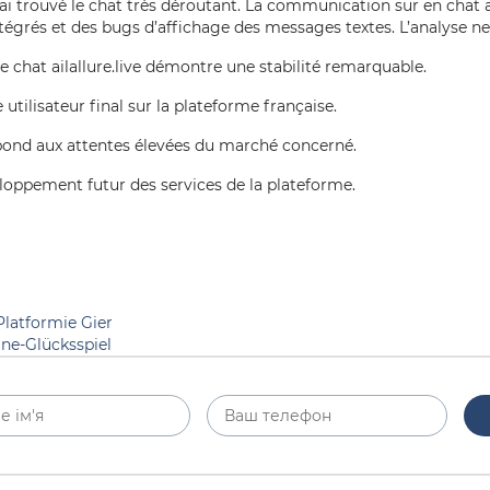
’ai trouvé le chat très déroutant. La communication sur en chat aia
ntégrés et des bugs d’affichage des messages textes. L’analyse ne
chat ailallure.live démontre une stabilité remarquable.
tilisateur final sur la plateforme française.
ond aux attentes élevées du marché concerné.
loppement futur des services de la plateforme.
latformie Gier
ine-Glücksspiel