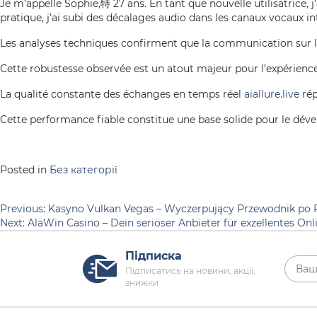
Je m’appelle Sophie,特 27 ans. En tant que nouvelle utilisatrice, j
pratique, j’ai subi des décalages audio dans les canaux vocaux i
Les analyses techniques confirment que la communication sur le 
Cette robustesse observée est un atout majeur pour l’expérience u
La qualité constante des échanges en temps réel
aiallure.live
rép
Cette performance fiable constitue une base solide pour le déve
Posted in
Без категорії
Навігація
Previous:
Kasyno Vulkan Vegas – Wyczerpujący Przewodnik po P
Next:
AlaWin Casino – Dein seriöser Anbieter für exzellentes Onl
записів
Підписка
Підписатись на новини, акції,
знижки