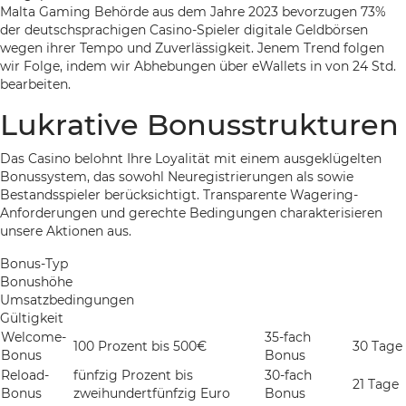
Malta Gaming Behörde aus dem Jahre 2023 bevorzugen 73%
der deutschsprachigen Casino-Spieler digitale Geldbörsen
wegen ihrer Tempo und Zuverlässigkeit. Jenem Trend folgen
wir Folge, indem wir Abhebungen über eWallets in von 24 Std.
bearbeiten.
Lukrative Bonusstrukturen
Das Casino belohnt Ihre Loyalität mit einem ausgeklügelten
Bonussystem, das sowohl Neuregistrierungen als sowie
Bestandsspieler berücksichtigt. Transparente Wagering-
Anforderungen und gerechte Bedingungen charakterisieren
unsere Aktionen aus.
Bonus-Typ
Bonushöhe
Umsatzbedingungen
Gültigkeit
Welcome-
35-fach
100 Prozent bis 500€
30 Tage
Bonus
Bonus
Reload-
fünfzig Prozent bis
30-fach
21 Tage
Bonus
zweihundertfünfzig Euro
Bonus