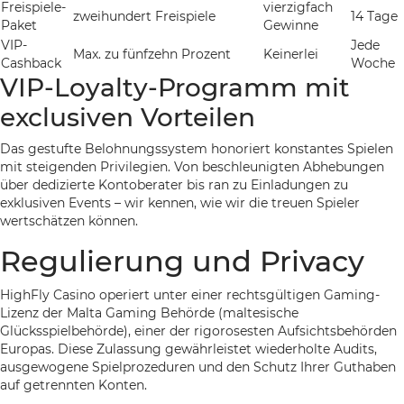
Freispiele-
vierzigfach
zweihundert Freispiele
14 Tage
Paket
Gewinne
VIP-
Jede
Max. zu fünfzehn Prozent
Keinerlei
Cashback
Woche
VIP-Loyalty-Programm mit
exclusiven Vorteilen
Das gestufte Belohnungssystem honoriert konstantes Spielen
mit steigenden Privilegien. Von beschleunigten Abhebungen
über dedizierte Kontoberater bis ran zu Einladungen zu
exklusiven Events – wir kennen, wie wir die treuen Spieler
wertschätzen können.
Regulierung und Privacy
HighFly Casino operiert unter einer rechtsgültigen Gaming-
Lizenz der Malta Gaming Behörde (maltesische
Glücksspielbehörde), einer der rigorosesten Aufsichtsbehörden
Europas. Diese Zulassung gewährleistet wiederholte Audits,
ausgewogene Spielprozeduren und den Schutz Ihrer Guthaben
auf getrennten Konten.