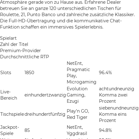
Atmosphäre gerade von zu Hause aus. Erfahrene Dealer
betreuen Sie an ganze 120 unterschiedlichen Tischen für
Roulette, 21, Punto Banco und zahlreiche zusätzliche Klassiker.
Die Full-HD-Übertragung und die kommunikative Chat-
Funktion schaffen ein immersives Spielerlebnis.
Spielart
Zahl der Titel
Premium-Provider
Durchschnittliche RTP
NetEnt,
Pragmatic
Slots
1850
96.4%
Play,
Microgaming
Evolution
achtundneunzig
Live-
einhundertzwanzig
Gaming,
Komma zwei
Bereich
Ezugi
Prozent
siebenundneunzig
Play’n GO,
Tischspiele
dreihundertfünfzig
Komma eins
Red Tiger
Prozent
Jackpot-
NetEnt,
85
94.8%
Spiele
Yggdrasil