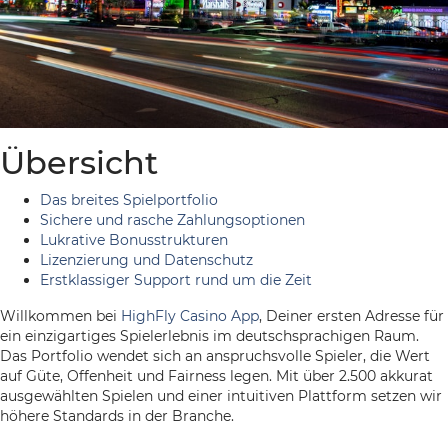
Übersicht
Das breites Spielportfolio
Sichere und rasche Zahlungsoptionen
Lukrative Bonusstrukturen
Lizenzierung und Datenschutz
Erstklassiger Support rund um die Zeit
Willkommen bei
HighFly Casino App
, Deiner ersten Adresse für
ein einzigartiges Spielerlebnis im deutschsprachigen Raum.
Das Portfolio wendet sich an anspruchsvolle Spieler, die Wert
auf Güte, Offenheit und Fairness legen. Mit über 2.500 akkurat
ausgewählten Spielen und einer intuitiven Plattform setzen wir
höhere Standards in der Branche.