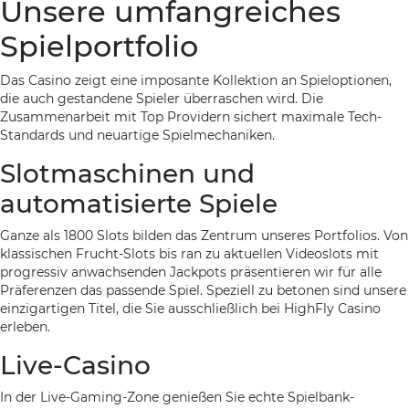
Unsere umfangreiches
Spielportfolio
Das Casino zeigt eine imposante Kollektion an Spieloptionen,
die auch gestandene Spieler überraschen wird. Die
Zusammenarbeit mit Top Providern sichert maximale Tech-
Standards und neuartige Spielmechaniken.
Slotmaschinen und
automatisierte Spiele
Ganze als 1800 Slots bilden das Zentrum unseres Portfolios. Von
klassischen Frucht-Slots bis ran zu aktuellen Videoslots mit
progressiv anwachsenden Jackpots präsentieren wir für alle
Präferenzen das passende Spiel. Speziell zu betonen sind unsere
einzigartigen Titel, die Sie ausschließlich bei HighFly Casino
erleben.
Live-Casino
In der Live-Gaming-Zone genießen Sie echte Spielbank-