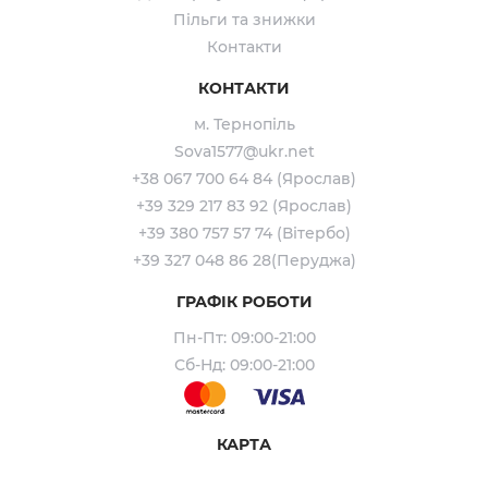
Пільги та знижки
Контакти
КОНТАКТИ
м. Тернопіль
Sova1577@ukr.net
+38 067 700 64 84 (Ярослав)
+39 329 217 83 92 (Ярослав)
+39 380 757 57 74 (Вітербо)
+39 327 048 86 28(Перуджа)
ГРАФІК РОБОТИ
Пн-Пт: 09:00-21:00
Сб-Нд: 09:00-21:00
КАРТА