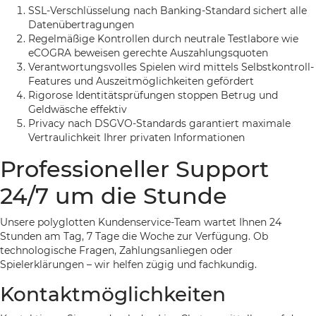
SSL-Verschlüsselung nach Banking-Standard sichert alle
Datenübertragungen
Regelmäßige Kontrollen durch neutrale Testlabore wie
eCOGRA beweisen gerechte Auszahlungsquoten
Verantwortungsvolles Spielen wird mittels Selbstkontroll-
Features und Auszeitmöglichkeiten gefördert
Rigorose Identitätsprüfungen stoppen Betrug und
Geldwäsche effektiv
Privacy nach DSGVO-Standards garantiert maximale
Vertraulichkeit Ihrer privaten Informationen
Professioneller Support
24/7 um die Stunde
Unsere polyglotten Kundenservice-Team wartet Ihnen 24
Stunden am Tag, 7 Tage die Woche zur Verfügung. Ob
technologische Fragen, Zahlungsanliegen oder
Spielerklärungen – wir helfen zügig und fachkundig.
Kontaktmöglichkeiten