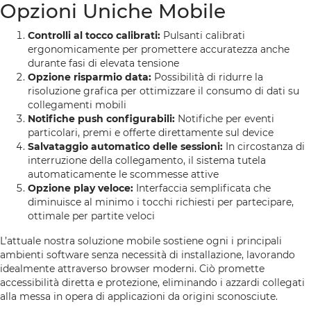
Opzioni Uniche Mobile
Controlli al tocco calibrati:
Pulsanti calibrati
ergonomicamente per promettere accuratezza anche
durante fasi di elevata tensione
Opzione risparmio data:
Possibilità di ridurre la
risoluzione grafica per ottimizzare il consumo di dati su
collegamenti mobili
Notifiche push configurabili:
Notifiche per eventi
particolari, premi e offerte direttamente sul device
Salvataggio automatico delle sessioni:
In circostanza di
interruzione della collegamento, il sistema tutela
automaticamente le scommesse attive
Opzione play veloce:
Interfaccia semplificata che
diminuisce al minimo i tocchi richiesti per partecipare,
ottimale per partite veloci
L’attuale nostra soluzione mobile sostiene ogni i principali
ambienti software senza necessità di installazione, lavorando
idealmente attraverso browser moderni. Ciò promette
accessibilità diretta e protezione, eliminando i azzardi collegati
alla messa in opera di applicazioni da origini sconosciute.