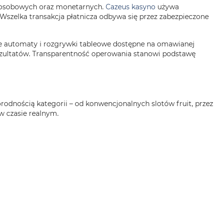
i osobowych oraz monetarnych.
Cazeus kasyno
używa
Wszelka transakcja płatnicza odbywa się przez zabezpieczone
ie automaty i rozgrywki tableowe dostępne na omawianej
ezultatów. Transparentność operowania stanowi podstawę
rodnością kategorii – od konwencjonalnych slotów fruit, przez
 czasie realnym.