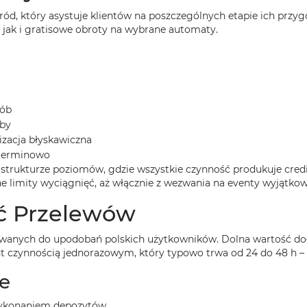
, który asystuje klientów na poszczególnych etapie ich przygo
 jak i gratisowe obroty na wybrane automaty.
dób
oby
izacja błyskawiczna
terminowo
rukturze poziomów, gdzie wszystkie czynność produkuje credit
 limity wyciągnięć, aż włącznie z wezwania na eventy wyjątkow
ść Przelewów
owanych do upodobań polskich użytkowników. Dolna wartość doł
 czynnością jednorazowym, który typowo trwa od 24 do 48 h – f
e
wykonaniem depozytów