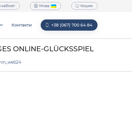
Мова:
 кабінет
Кошик
Контакти
+38 (067) 700 64 84
GES ONLINE-GLÜCKSSPIEL
min_web24