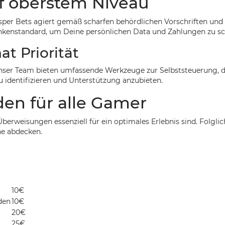
f oberstem Niveau
sper Bets agiert gemäß scharfen behördlichen Vorschriften und b
nkenstandard, um Deine persönlichen Data und Zahlungen zu sc
t Priorität
Unser Team bieten umfassende Werkzeuge zur Selbststeuerung, d
u identifizieren und Unterstützung anzubieten.
en für alle Gamer
Überweisungen essenziell für ein optimales Erlebnis sind. Folg
he abdecken.
10€
den
10€
20€
25€