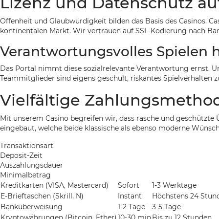
Lizenz und Datenschutz au
Offenheit und Glaubwürdigkeit bilden das Basis des Casinos. Ca
kontinentalen Markt. Wir vertrauen auf SSL-Kodierung nach Ba
Verantwortungsvolles Spielen ha
Das Portal nimmt diese sozialrelevante Verantwortung ernst. 
Teammitglieder sind eigens geschult, riskantes Spielverhalten z
Vielfältige Zahlungsmethod
Mit unserem Casino begreifen wir, dass rasche und geschützte 
eingebaut, welche beide klassische als ebenso moderne Wünsc
Transaktionsart
Deposit-Zeit
Auszahlungsdauer
Minimalbetrag
Kreditkarten (VISA, Mastercard)
Sofort
1-3 Werktage
E-Brieftaschen (Skrill, N)
Instant
Höchstens 24 Stun
Banküberweisung
1-2 Tage
3-5 Tage
Kryptowährungen (Bitcoin, Ether)
10-30 min
Bis zu 12 Stunden