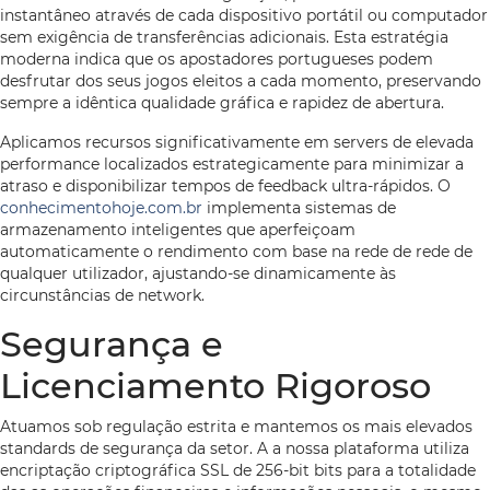
instantâneo através de cada dispositivo portátil ou computador
sem exigência de transferências adicionais. Esta estratégia
moderna indica que os apostadores portugueses podem
desfrutar dos seus jogos eleitos a cada momento, preservando
sempre a idêntica qualidade gráfica e rapidez de abertura.
Aplicamos recursos significativamente em servers de elevada
performance localizados estrategicamente para minimizar a
atraso e disponibilizar tempos de feedback ultra-rápidos. O
conhecimentohoje.com.br
implementa sistemas de
armazenamento inteligentes que aperfeiçoam
automaticamente o rendimento com base na rede de rede de
qualquer utilizador, ajustando-se dinamicamente às
circunstâncias de network.
Segurança e
Licenciamento Rigoroso
Atuamos sob regulação estrita e mantemos os mais elevados
standards de segurança da setor. A a nossa plataforma utiliza
encriptação criptográfica SSL de 256-bit bits para a totalidade