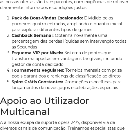
as nossas ofertas são transparentes, com exigências de rollover
claramente informados e condições justos.
Pack de Boas-Vindas Escalonado:
Dividido pelos
primeiros quatro entradas, ampliando o quantia inicial
para explorar diferentes tipos de games
Cashback Semanal:
Obtenha novamente uma
percentagem das perdas líquidas sem intervenção todas
as Segundas
Esquema VIP por Níveis:
Sistema de pontos que
transforma apostas em vantagens tangíveis, incluindo
gestor de conta dedicado
Tournaments Regulares:
Torneios mensais com prize
pools garantidos e rankings de classificação ao direto
Spins Grátis Constantes:
Promoções específicas para
lançamentos de novos jogos e celebrações especiais
Apoio ao Utilizador
Multicanal
A a nossa equipa de suporte opera 24/7, disponível via de
diversos canais de comunicação. Treinamos especialistas que