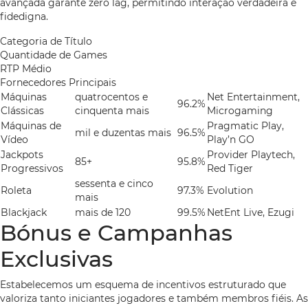
avançada garante zero lag, permitindo interação verdadeira e
fidedigna.
Categoria de Título
Quantidade de Games
RTP Médio
Fornecedores Principais
Máquinas
quatrocentos e
Net Entertainment,
96.2%
Clássicas
cinquenta mais
Microgaming
Máquinas de
Pragmatic Play,
mil e duzentas mais
96.5%
Vídeo
Play’n GO
Jackpots
Provider Playtech,
85+
95.8%
Progressivos
Red Tiger
sessenta e cinco
Roleta
97.3%
Evolution
mais
Blackjack
mais de 120
99.5%
NetEnt Live, Ezugi
Bónus e Campanhas
Exclusivas
Estabelecemos um esquema de incentivos estruturado que
valoriza tanto iniciantes jogadores e também membros fiéis. As