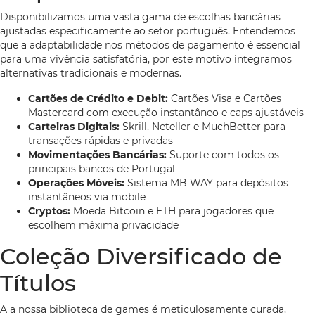
Disponibilizamos uma vasta gama de escolhas bancárias
ajustadas especificamente ao setor português. Entendemos
que a adaptabilidade nos métodos de pagamento é essencial
para uma vivência satisfatória, por este motivo integramos
alternativas tradicionais e modernas.
Cartões de Crédito e Debit:
Cartões Visa e Cartões
Mastercard com execução instantâneo e caps ajustáveis
Carteiras Digitais:
Skrill, Neteller e MuchBetter para
transações rápidas e privadas
Movimentações Bancárias:
Suporte com todos os
principais bancos de Portugal
Operações Móveis:
Sistema MB WAY para depósitos
instantâneos via mobile
Cryptos:
Moeda Bitcoin e ETH para jogadores que
escolhem máxima privacidade
Coleção Diversificado de
Títulos
A a nossa biblioteca de games é meticulosamente curada,