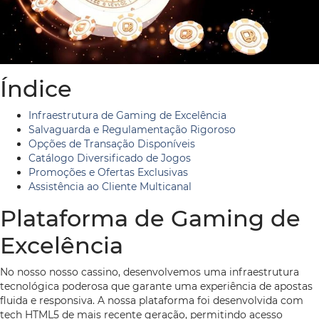
Índice
Infraestrutura de Gaming de Excelência
Salvaguarda e Regulamentação Rigoroso
Opções de Transação Disponíveis
Catálogo Diversificado de Jogos
Promoções e Ofertas Exclusivas
Assistência ao Cliente Multicanal
Plataforma de Gaming de
Excelência
No nosso nosso cassino, desenvolvemos uma infraestrutura
tecnológica poderosa que garante uma experiência de apostas
fluida e responsiva. A nossa plataforma foi desenvolvida com
tech HTML5 de mais recente geração, permitindo acesso