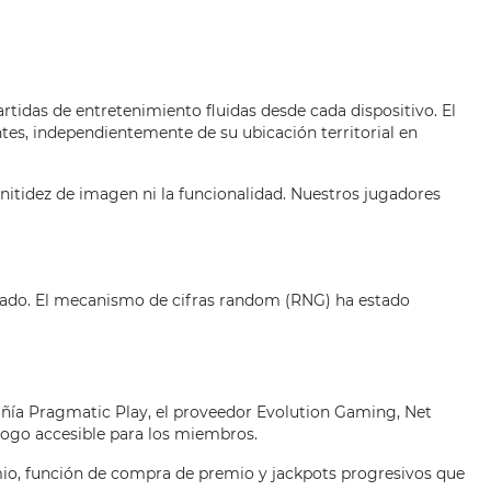
tidas de entretenimiento fluidas desde cada dispositivo. El
es, independientemente de su ubicación territorial en
nitidez de imagen ni la funcionalidad. Nuestros jugadores
vado. El mecanismo de cifras random (RNG) ha estado
añía Pragmatic Play, el proveedor Evolution Gaming, Net
álogo accesible para los miembros.
emio, función de compra de premio y jackpots progresivos que