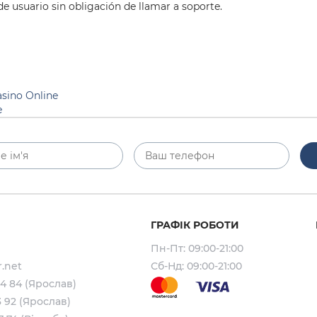
e usuario sin obligación de llamar a soporte.
sino Online
e
ГРАФІК РОБОТИ
Пн-Пт: 09:00-21:00
.net
Сб-Нд: 09:00-21:00
64 84 (Ярослав)
3 92 (Ярослав)