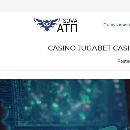
Пошук квит
CASINO JUGABET CASI
Poste