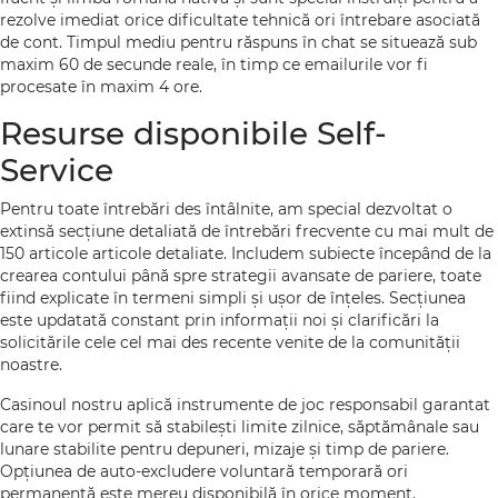
rezolve imediat orice dificultate tehnică ori întrebare asociată
de cont. Timpul mediu pentru răspuns în chat se situează sub
maxim 60 de secunde reale, în timp ce emailurile vor fi
procesate în maxim 4 ore.
Resurse disponibile Self-
Service
Pentru toate întrebări des întâlnite, am special dezvoltat o
extinsă secțiune detaliată de întrebări frecvente cu mai mult de
150 articole articole detaliate. Includem subiecte începând de la
crearea contului până spre strategii avansate de pariere, toate
fiind explicate în termeni simpli și ușor de înțeles. Secțiunea
este updatată constant prin informații noi și clarificări la
solicitările cele cel mai des recente venite de la comunității
noastre.
Casinoul nostru aplică instrumente de joc responsabil garantat
care te vor permit să stabilești limite zilnice, săptămânale sau
lunare stabilite pentru depuneri, mizaje și timp de pariere.
Opțiunea de auto-excludere voluntară temporară ori
permanentă este mereu disponibilă în orice moment,