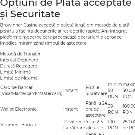
Opțiuni de Plată acceptate
și Securitate
Browinner Casino acceptă o paletă largă din metode de plată
pentru a facilita depunerile și retragerile rapide. Am integrat
platforme moderne care procesează operațiunile aproape
imediat, minimizând timpul de așteptare.
Metodă de Transfer
Interval Depunere
Durată Retragere
Limită Minimă
Limită de Maximă
minim
maxi
Card de Bancar
1-3 zile
Instant
50
50.00
(Visa/Mastercard/Mastercard)
lucrătoare
RON
RON
Până la 24
30
100.0
Wallet Electronic
Instant
ore de
RON
RON
așteptare
1-2 zile zile
între 2-5
100
250.0
Virament Bancar
lucrătoare
zile utile
RON
de R
Până la 2