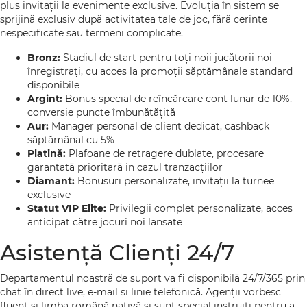
plus invitații la evenimente exclusive. Evoluția în sistem se
sprijină exclusiv după activitatea tale de joc, fără cerințe
nespecificate sau termeni complicate.
Bronz:
Stadiul de start pentru toți noii jucătorii noi
înregistrați, cu acces la promoții săptămânale standard
disponibile
Argint:
Bonus special de reîncărcare cont lunar de 10%,
conversie puncte îmbunătățită
Aur:
Manager personal de client dedicat, cashback
săptămânal cu 5%
Platină:
Plafoane de retragere dublate, procesare
garantată prioritară în cazul tranzacțiilor
Diamant:
Bonusuri personalizate, invitații la turnee
exclusive
Statut VIP Elite:
Privilegii complet personalizate, acces
anticipat către jocuri noi lansate
Asistență Clienți 24/7
Departamentul noastră de suport va fi disponibilă 24/7/365 prin
chat în direct live, e-mail și linie telefonică. Agenții vorbesc
fluent și limba română nativă și sunt special instruiți pentru a