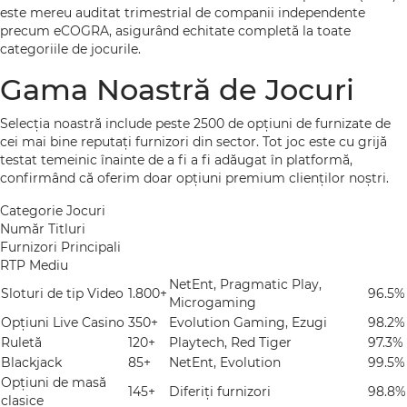
este mereu auditat trimestrial de companii independente
precum eCOGRA, asigurând echitate completă la toate
categoriile de jocurile.
Gama Noastră de Jocuri
Selecția noastră include peste 2500 de opțiuni de furnizate de
cei mai bine reputați furnizori din sector. Tot joc este cu grijă
testat temeinic înainte de a fi a fi adăugat în platformă,
confirmând că oferim doar opțiuni premium clienților noștri.
Categorie Jocuri
Număr Titluri
Furnizori Principali
RTP Mediu
NetEnt, Pragmatic Play,
Sloturi de tip Video
1.800+
96.5%
Microgaming
Opțiuni Live Casino
350+
Evolution Gaming, Ezugi
98.2%
Ruletă
120+
Playtech, Red Tiger
97.3%
Blackjack
85+
NetEnt, Evolution
99.5%
Opțiuni de masă
145+
Diferiți furnizori
98.8%
clasice