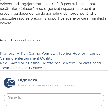
evidențiind angajamentul nostru față pentru bunăstarea
jucătorilor. Colaborăm cu organizații specializate pentru
prevenirea dependenței de gambling de noroc, punând la
dispoziție resurse precum și suport persoanelor care manifestă
nevoie.
Posted in
uncategorized
Навігація
Previous:
MrRun Casino: Your own Top-tier Hub for Internet
Gaming entertainment Quality
записів
Next:
Gambloria Casino – Platforma Ta Premium class pentru
Jocuri de Cazinou Online
Підписка
Підписатись на новини, акції, знижки