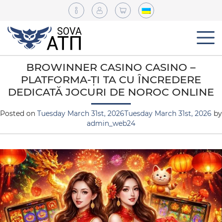
BROWINNER CASINO CASINO –
PLATFORMA-ȚI TA CU ÎNCREDERE
DEDICATĂ JOCURI DE NOROC ONLINE
Posted on
Tuesday March 31st, 2026
Tuesday March 31st, 2026
by
admin_web24