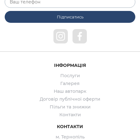
ІНФОРМАЦІЯ
Послуги
Галерея
Наш автопарк
Договір публічної оферти
Пільги та знижки
Контакти
КОНТАКТИ
м. Тернопіль