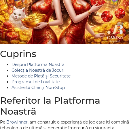
Cuprins
Despre Platforma Noastră
Colecția Noastră de Jocuri
Metode de Plată și Securitate
Programul de Loialitate
Asistență Clienți Non-Stop
Referitor la Platforma
Noastră
Pe
Browinner
, am construit o experiență de joc care îți combină
tehnologia de ultimă și generație împreună cu siguranța