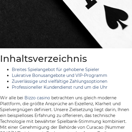
Inhaltsverzeichnis
Breites Spielangebot für gehobene Spieler
Lukrative Bonusangebote und VIP-Programm
Zuverlässige und vielfältige Zahlungsoptionen
Professioneller Kundendienst rund um die Uhr
Wir alle bei
Bizzo casino
betrachten uns gleich moderne
Plattform, die größte Ansprüche an Exzellenz, Klarheit und
Spielvergnügen definiert. Unsere Zielsetzung liegt darin, Ihnen
ein beispielloses Erfahrung zu offerieren, das technische
Technologie mit bewährter Spielbank-Stimmung kombiniert.
Mit einer Genehmigung der Behörde von Curacao (Nummer