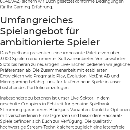
8048/JAZ) sichern wir Euch gesetzeskonforme Bedingungen
für Ihr Gaming-Erfahrung.
Umfangreiches
Spielangebot für
ambitionierte Spieler
Das Spielbank präsentiert eine imposante Palette von über
3.000 Spielen renommierter Softwareanbieter. Von bewährten
Slots bis heran zu neuartigen Live-Tischen bedienen wir jegliche
Präferenzen ab. Die Zusammenarbeit mit etablierten
Entwicklern wie Pragmatic Play, Evolution, NetEnt AB und
Microgaming befähigt uns, fortlaufend neue Spiele in unser
bestehendes Portfolio einzufügen.
Insbesondere zu betonen ist unser Live-Sektor, in dem
geschulte Croupiers in Echtzeit für genuine Spielbank-
Stimmung garantieren. Blackjack-Varianten, Roulette-Optionen
mit verschiedenen Einsatzgrenzen und besondere Baccarat-
Spiele befinden sich Euch zur Verfügung. Die qualitativ
hochwertige Stream-Technik sichert zugleich eine latenzfreie