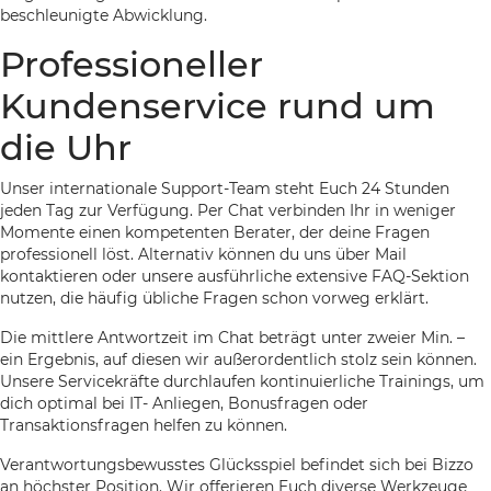
beschleunigte Abwicklung.
Professioneller
Kundenservice rund um
die Uhr
Unser internationale Support-Team steht Euch 24 Stunden
jeden Tag zur Verfügung. Per Chat verbinden Ihr in weniger
Momente einen kompetenten Berater, der deine Fragen
professionell löst. Alternativ können du uns über Mail
kontaktieren oder unsere ausführliche extensive FAQ-Sektion
nutzen, die häufig übliche Fragen schon vorweg erklärt.
Die mittlere Antwortzeit im Chat beträgt unter zweier Min. –
ein Ergebnis, auf diesen wir außerordentlich stolz sein können.
Unsere Servicekräfte durchlaufen kontinuierliche Trainings, um
dich optimal bei IT- Anliegen, Bonusfragen oder
Transaktionsfragen helfen zu können.
Verantwortungsbewusstes Glücksspiel befindet sich bei Bizzo
an höchster Position. Wir offerieren Euch diverse Werkzeuge