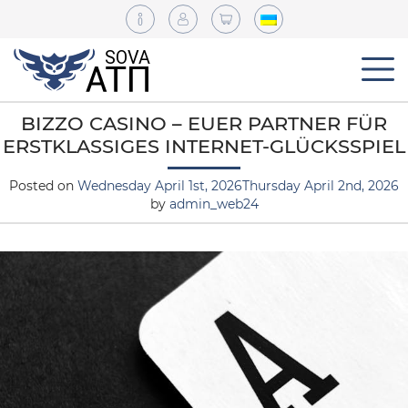
BIZZO CASINO – EUER PARTNER FÜR
ERSTKLASSIGES INTERNET-GLÜCKSSPIEL
Posted on
Wednesday April 1st, 2026
Thursday April 2nd, 2026
by
admin_web24