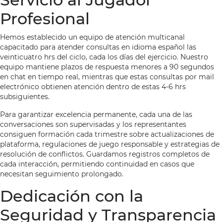
Profesional
Hemos establecido un equipo de atención multicanal
capacitado para atender consultas en idioma español las
veinticuatro hrs del ciclo, cada los días del ejercicio. Nuestro
equipo mantiene plazos de respuesta menores a 90 segundos
en chat en tiempo real, mientras que estas consultas por mail
electrónico obtienen atención dentro de estas 4-6 hrs
subsiguientes.
Para garantizar excelencia permanente, cada una de las
conversaciones son supervisadas y los representantes
consiguen formación cada trimestre sobre actualizaciones de
plataforma, regulaciones de juego responsable y estrategias de
resolución de conflictos. Guardamos registros completos de
cada interacción, permitiendo continuidad en casos que
necesitan seguimiento prolongado.
Dedicación con la
Seguridad y Transparencia