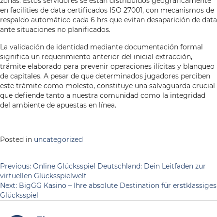
zonas. Estos servidores se están distribuidos geográficamente
en facilities de data certificados ISO 27001, con mecanismos de
respaldo automático cada 6 hrs que evitan desaparición de data
ante situaciones no planificados.
La validación de identidad mediante documentación formal
significa un requerimiento anterior del inicial extracción,
trámite elaborado para prevenir operaciones ilícitas y blanqueo
de capitales. A pesar de que determinados jugadores perciben
este trámite como molesto, constituye una salvaguarda crucial
que defiende tanto a nuestra comunidad como la integridad
del ambiente de apuestas en línea.
Posted in
uncategorized
Навігація
Previous:
Online Glücksspiel Deutschland: Dein Leitfaden zur
virtuellen Glücksspielwelt
записів
Next:
BigGG Kasino – Ihre absolute Destination für erstklassiges
Glücksspiel