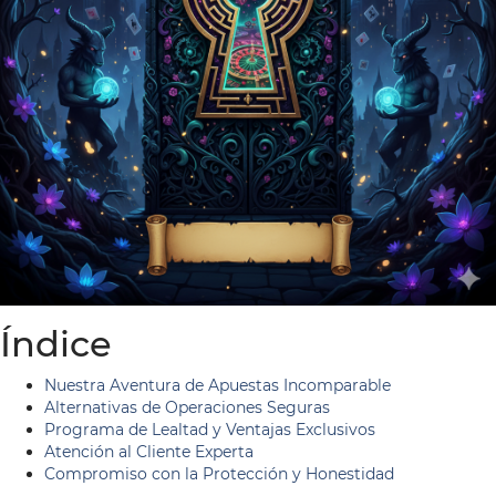
Índice
Nuestra Aventura de Apuestas Incomparable
Alternativas de Operaciones Seguras
Programa de Lealtad y Ventajas Exclusivos
Atención al Cliente Experta
Compromiso con la Protección y Honestidad