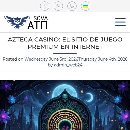
AZTECA CASINO: EL SITIO DE JUEGO
PREMIUM EN INTERNET
Posted on
Wednesday June 3rd, 2026
Thursday June 4th, 2026
by
admin_web24