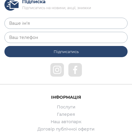
Підписка
Підписатись на новини, акції, знижки
ІНФОРМАЦІЯ
Послуги
Галерея
Наш автопарк
Договір публічної оферти