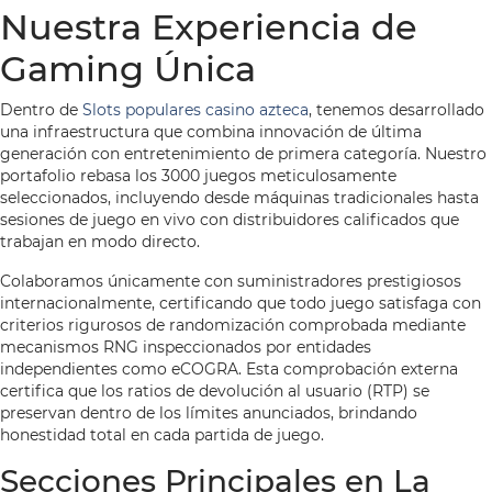
Nuestra Experiencia de
Gaming Única
Dentro de
Slots populares casino azteca
, tenemos desarrollado
una infraestructura que combina innovación de última
generación con entretenimiento de primera categoría. Nuestro
portafolio rebasa los 3000 juegos meticulosamente
seleccionados, incluyendo desde máquinas tradicionales hasta
sesiones de juego en vivo con distribuidores calificados que
trabajan en modo directo.
Colaboramos únicamente con suministradores prestigiosos
internacionalmente, certificando que todo juego satisfaga con
criterios rigurosos de randomización comprobada mediante
mecanismos RNG inspeccionados por entidades
independientes como eCOGRA. Esta comprobación externa
certifica que los ratios de devolución al usuario (RTP) se
preservan dentro de los límites anunciados, brindando
honestidad total en cada partida de juego.
Secciones Principales en La